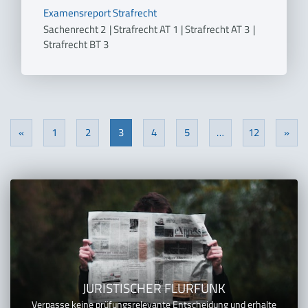
Examensreport
Strafrecht
Sachenrecht 2
|
Strafrecht AT 1
|
Strafrecht AT 3
|
Strafrecht BT 3
«
1
2
3
4
5
…
12
»
Previous
Nex
JURISTISCHER FLURFUNK
Verpasse keine prüfungsrelevante Entscheidung und erhalte