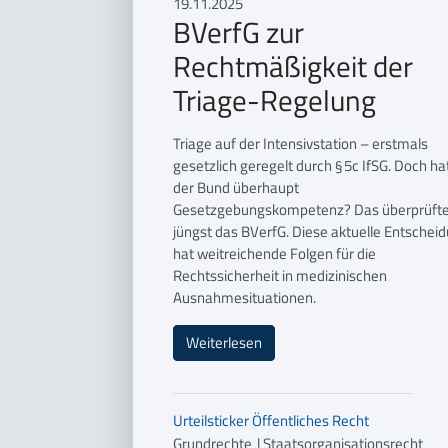
19.11.2025
BVerfG zur
Rechtmäßigkeit der
Triage-Regelung
Triage auf der Intensivstation – erstmals
gesetzlich geregelt durch § 5c IfSG. Doch ha
der Bund überhaupt
Gesetzgebungskompetenz? Das überprüft
jüngst das BVerfG. Diese aktuelle Entschei
hat weitreichende Folgen für die
Rechtssicherheit in medizinischen
Ausnahmesituationen.
Weiterlesen
Urteilsticker
Öffentliches Recht
Grundrechte
|
Staatsorganisationsrecht