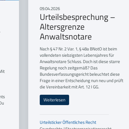
09.04.2026
Urteilsbesprechung –
Altersgrenze
r
Anwaltsnotare
Nach § 47 Nr. 2 Var. 1, § 48a BNotO ist beim
vollendeten siebzigsten Lebensjahres für
Anwaltsnotare Schluss. Doch ist diese starre
Regelung noch zeitgemäß? Das
Mit
Bundesverfassungsgericht beleuchtet diese
Frage in einer Entscheidung nun neu und prüft
d
die Vereinbarkeit mit Art. 12 I GG.
hts
Weiterlesen
 Du
Urteilsticker
Öffentliches Recht
Grundrechte
|
Staatsorganisationsrecht