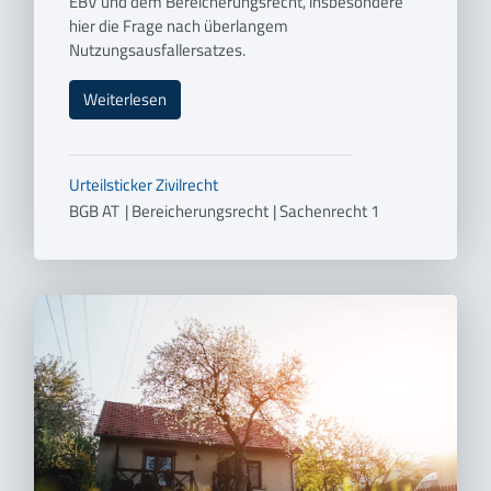
EBV und dem Bereicherungsrecht, insbesondere
hier die Frage nach überlangem
Nutzungsausfallersatzes.
Weiterlesen
Urteilsticker
Zivilrecht
BGB AT
|
Bereicherungsrecht
|
Sachenrecht 1