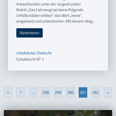
Ankaufsschein unter der vorgedruckten
Rubrik „Das Fahrzeug hat keine/folgende
Unfallschäden erlitten” das Wort „keine”
eingekreist und unterstrichen. Mit diesem Wag...
Weiterlesen
Urteilsticker
Zivilrecht
Schuldrecht BT 1
«
1
…
258
259
260
261
262
»
Previous
Nex