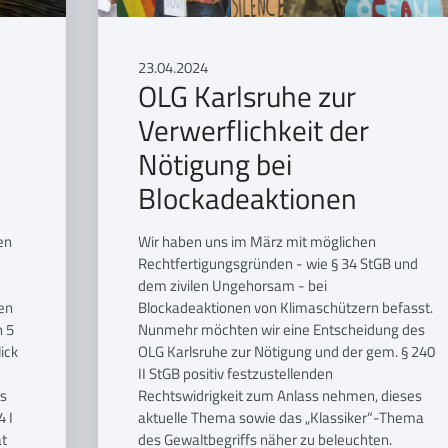
23.04.2024
OLG Karlsruhe zur
Verwerflichkeit der
I
Nötigung bei
Blockadeaktionen
en
Wir haben uns im März mit möglichen
Rechtfertigungsgründen - wie § 34 StGB und
dem zivilen Ungehorsam - bei
en
Blockadeaktionen von Klimaschützern befasst.
n 5
Nunmehr möchten wir eine Entscheidung des
ick
OLG Karlsruhe zur Nötigung und der gem. § 240
II StGB positiv festzustellenden
as
Rechtswidrigkeit zum Anlass nehmen, dieses
 I
aktuelle Thema sowie das „Klassiker“-Thema
at
des Gewaltbegriffs näher zu beleuchten.