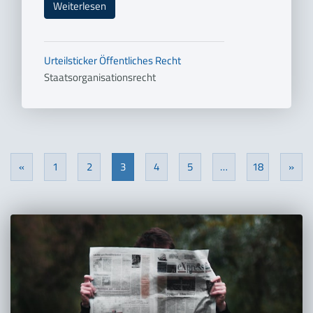
Weiterlesen
Urteilsticker
Öffentliches Recht
Staatsorganisationsrecht
«
1
2
3
4
5
…
18
»
Previous
Nex