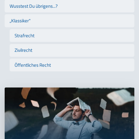
Wusstest Du übrigens...?
„Klassiker"
Strafrecht
Zivilrecht
Öffentliches Recht