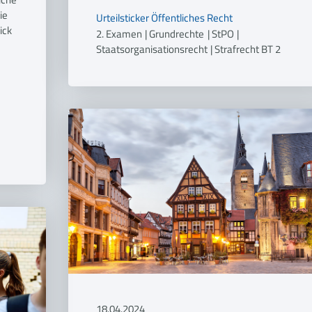
ie
Urteilsticker
Öffentliches Recht
ick
2. Examen
|
Grundrechte
|
StPO
|
Staatsorganisationsrecht
|
Strafrecht BT 2
18.04.2024