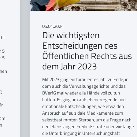
05.01.2024
Die wichtigsten
cht
Entscheidungen des
. 5
Öffentlichen Rechts aus
. 5
dem Jahr 2023
chen
Mit 2023 ging ein turbulentes Jahr zu Ende, in
dem auch die Verwaltungsgerichte und das
g
BVerfG mal wieder alle Hände voll zu tun
s
hatten. Es ging um aufsehenerregende und
ür
emotionale Entscheidungen, wie etwa den
Anspruch auf suizidale Medikamente zum
vom
selbstbestimmten Sterben, um die Frage nach
nn
der lebenslangen Freiheitsstrafe oder wie lange
die Unterbringung in Untersuchungshaft