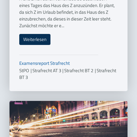
eines Tages das Haus des Z anzuzünden. Er plant,
da sich Z im Urlaub befindet, in das Haus des Z
einzubrechen, da dieses in dieser Zeit leer steht.
Zunächst möchte er e...
Weiterlesen
Examensreport
Strafrecht
StPO
|
Strafrecht AT 3
|
Strafrecht BT 2
|
Strafrecht
BT 3