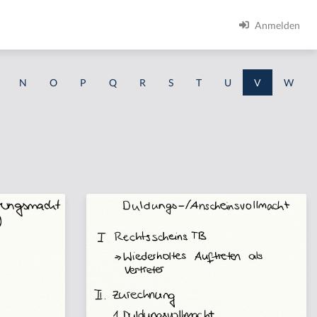
Anmelden
N
O
P
Q
R
S
T
U
V
W