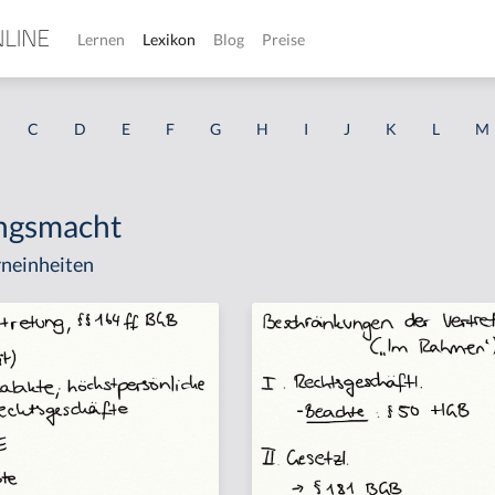
Lernen
Lexikon
Blog
Preise
C
D
E
F
G
H
I
J
K
L
M
ngsmacht
neinheiten