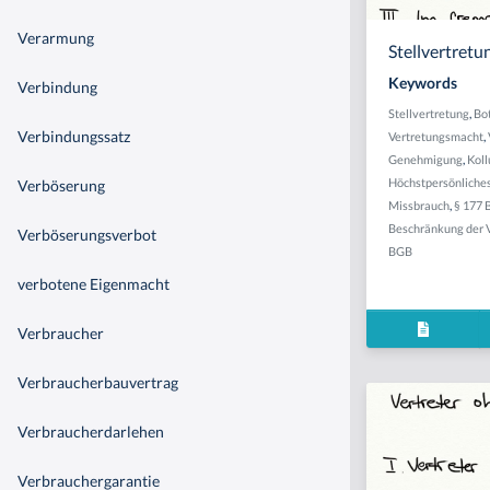
Verarmung
Stellvertretu
Keywords
Verbindung
Stellvertretung
,
Bo
Verbindungssatz
Vertretungsmacht
,
Genehmigung
,
Koll
Höchstpersönliche
Verböserung
Missbrauch
,
§ 177
Beschränkung der 
Verböserungsverbot
BGB
verbotene Eigenmacht
Verbraucher
Verbraucherbauvertrag
Verbraucherdarlehen
Verbrauchergarantie