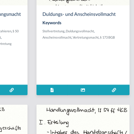
tungsmacht
Duldungs- und Anscheinsvollmacht
Keywords
rahieren
,
§ 50
Stellvertretung
,
Duldungsvollmacht
,
t
,
Anscheinsvollmacht
,
Vertretungsmacht
,
§ 173 BGB
rtretung