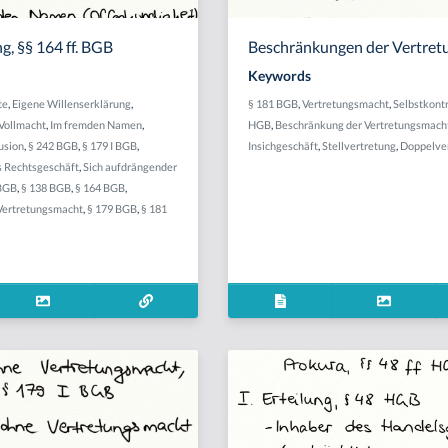
ng, §§ 164 ff. BGB
Beschränkungen der Vertre
Keywords
te
,
Eigene Willenserklärung
,
§ 181 BGB
,
Vertretungsmacht
,
Selbstkont
Vollmacht
,
Im fremden Namen
,
HGB
,
Beschränkung der Vertretungsmach
usion
,
§ 242 BGB
,
§ 179 I BGB
,
Insichgeschäft
,
Stellvertretung
,
Doppelve
s Rechtsgeschäft
,
Sich aufdrängender
 BGB
,
§ 138 BGB
,
§ 164 BGB
,
Vertretungsmacht
,
§ 179 BGB
,
§ 181