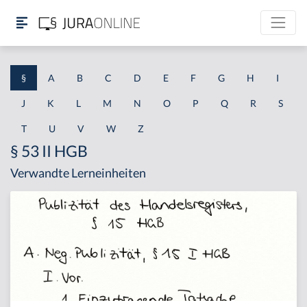
§
A
B
C
D
E
F
G
H
I
J
K
L
M
N
O
P
Q
R
S
T
U
V
W
Z
§ 53 II HGB
Verwandte Lerneinheiten