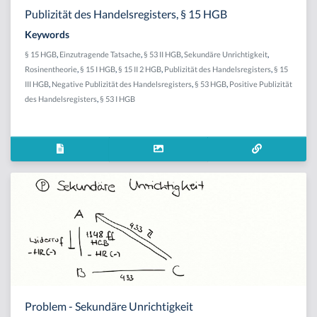
Publizität des Handelsregisters, § 15 HGB
Keywords
§ 15 HGB
,
Einzutragende Tatsache
,
§ 53 II HGB
,
Sekundäre Unrichtigkeit
,
Rosinentheorie
,
§ 15 I HGB
,
§ 15 II 2 HGB
,
Publizität des Handelsregisters
,
§ 15
III HGB
,
Negative Publizität des Handelsregisters
,
§ 53 HGB
,
Positive Publizität
des Handelsregisters
,
§ 53 I HGB
Problem - Sekundäre Unrichtigkeit