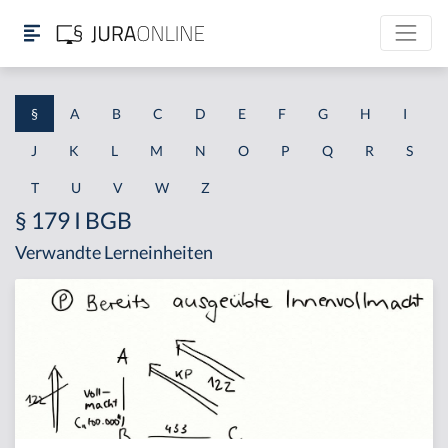
§
A
B
C
D
E
F
G
H
I
J
K
L
M
N
O
P
Q
R
S
T
U
V
W
Z
§ 179 I BGB
Verwandte Lerneinheiten