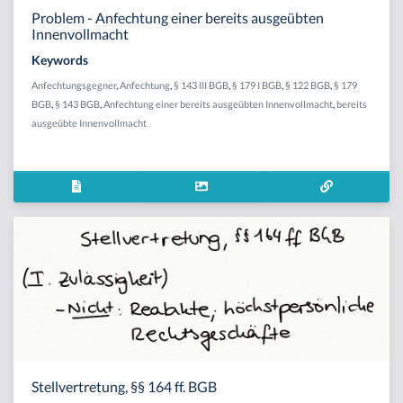
Problem - Anfechtung einer bereits ausgeübten
Innenvollmacht
Keywords
Anfechtungsgegner
,
Anfechtung
,
§ 143 III BGB
,
§ 179 I BGB
,
§ 122 BGB
,
§ 179
BGB
,
§ 143 BGB
,
Anfechtung einer bereits ausgeübten Innenvollmacht
,
bereits
ausgeübte Innenvollmacht
Stellvertretung, §§ 164 ff. BGB