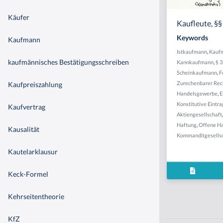
Käufer
Kaufleute, §
Keywords
Kaufmann
Istkaufmann
,
Kauf
kaufmännisches Bestätigungsschreiben
Kannkaufmann
,
§ 
Scheinkaufmann
,
F
Zurechenbarer Rec
Kaufpreiszahlung
Handelsgewerbe
,
E
Konstitutive Eintra
Kaufvertrag
Aktiengesellschaft
Haftung
,
Offene Ha
Kausalität
Kommanditgesells
Kautelarklausur
Keck-Formel
Kehrseitentheorie
KfZ