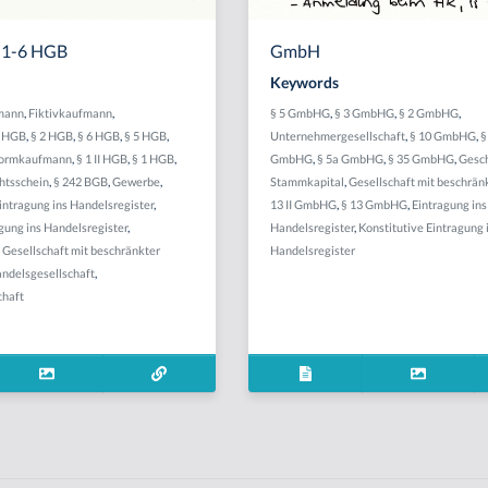
§ 1-6 HGB
GmbH
Keywords
mann
,
Fiktivkaufmann
,
§ 5 GmbHG
,
§ 3 GmbHG
,
§ 2 GmbHG
,
3 HGB
,
§ 2 HGB
,
§ 6 HGB
,
§ 5 HGB
,
Unternehmergesellschaft
,
§ 10 GmbHG
,
§
ormkaufmann
,
§ 1 II HGB
,
§ 1 HGB
,
GmbHG
,
§ 5a GmbHG
,
§ 35 GmbHG
,
Gesch
htsschein
,
§ 242 BGB
,
Gewerbe
,
Stammkapital
,
Gesellschaft mit beschrän
intragung ins Handelsregister
,
13 II GmbHG
,
§ 13 GmbHG
,
Eintragung ins
gung ins Handelsregister
,
Handelsregister
,
Konstitutive Eintragung 
,
Gesellschaft mit beschränkter
Handelsregister
ndelsgesellschaft
,
chaft