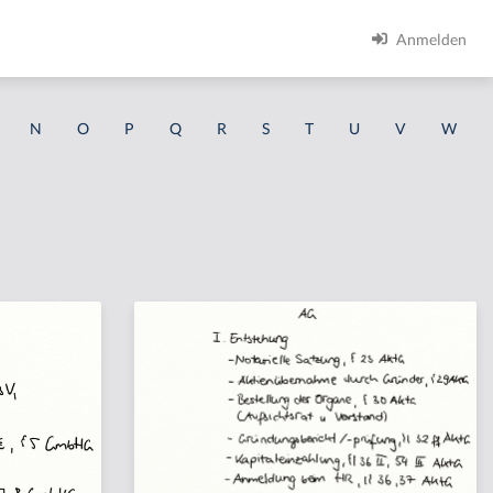
Anmelden
N
O
P
Q
R
S
T
U
V
W