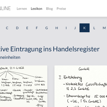
Lernen
Lexikon
Blog
Preise
C
D
E
F
G
H
I
J
K
L
M
ive Eintragung ins Handelsregister
neinheiten