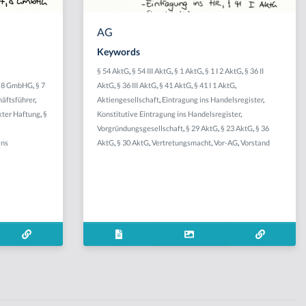
AG
Keywords
§ 54 AktG
,
§ 54 III AktG
,
§ 1 AktG
,
§ 1 I 2 AktG
,
§ 36 II
 8 GmbHG
,
§ 7
AktG
,
§ 36 III AktG
,
§ 41 AktG
,
§ 41 I 1 AktG
,
äftsführer
,
Aktiengesellschaft
,
Eintragung ins Handelsregister
,
kter Haftung
,
§
Konstitutive Eintragung ins Handelsregister
,
Vorgründungsgesellschaft
,
§ 29 AktG
,
§ 23 AktG
,
§ 36
ins
AktG
,
§ 30 AktG
,
Vertretungsmacht
,
Vor-AG
,
Vorstand