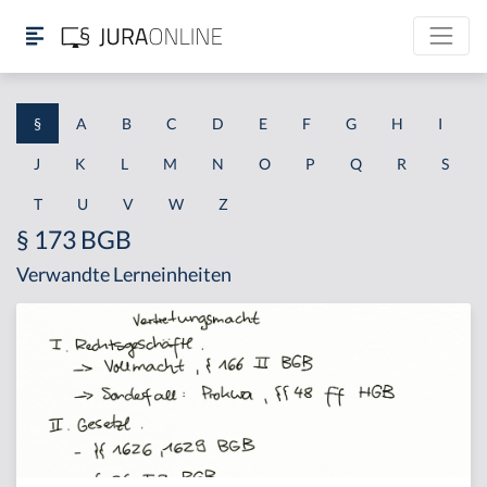
§
A
B
C
D
E
F
G
H
I
J
K
L
M
N
O
P
Q
R
S
T
U
V
W
Z
§ 173 BGB
Verwandte Lerneinheiten