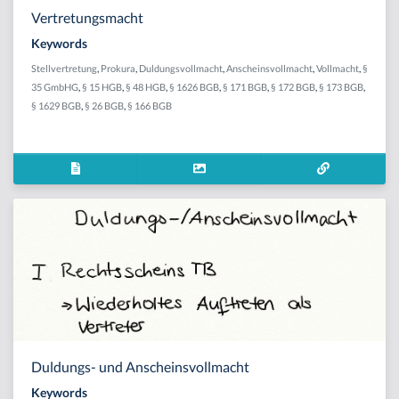
Vertretungsmacht
Keywords
Stellvertretung
,
Prokura
,
Duldungsvollmacht
,
Anscheinsvollmacht
,
Vollmacht
,
§
35 GmbHG
,
§ 15 HGB
,
§ 48 HGB
,
§ 1626 BGB
,
§ 171 BGB
,
§ 172 BGB
,
§ 173 BGB
,
§ 1629 BGB
,
§ 26 BGB
,
§ 166 BGB
Duldungs- und Anscheinsvollmacht
Keywords