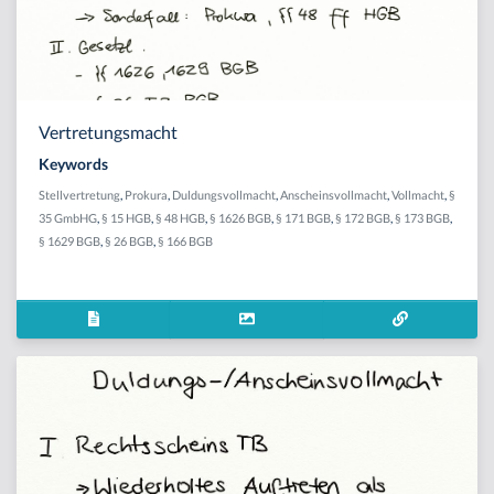
Vertretungsmacht
Keywords
Stellvertretung
,
Prokura
,
Duldungsvollmacht
,
Anscheinsvollmacht
,
Vollmacht
,
§
35 GmbHG
,
§ 15 HGB
,
§ 48 HGB
,
§ 1626 BGB
,
§ 171 BGB
,
§ 172 BGB
,
§ 173 BGB
,
§ 1629 BGB
,
§ 26 BGB
,
§ 166 BGB