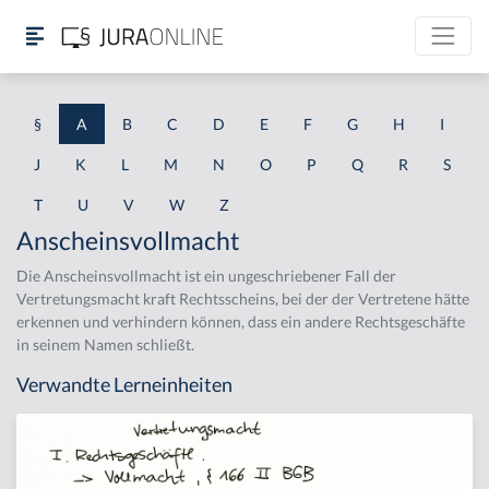
§
A
B
C
D
E
F
G
H
I
J
K
L
M
N
O
P
Q
R
S
T
U
V
W
Z
Anscheinsvollmacht
Die Anscheinsvollmacht ist ein ungeschriebener Fall der
Vertretungsmacht kraft Rechtsscheins, bei der der Vertretene hätte
erkennen und verhindern können, dass ein andere Rechtsgeschäfte
in seinem Namen schließt.
Verwandte Lerneinheiten