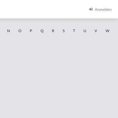
Anmelden
N
O
P
Q
R
S
T
U
V
W