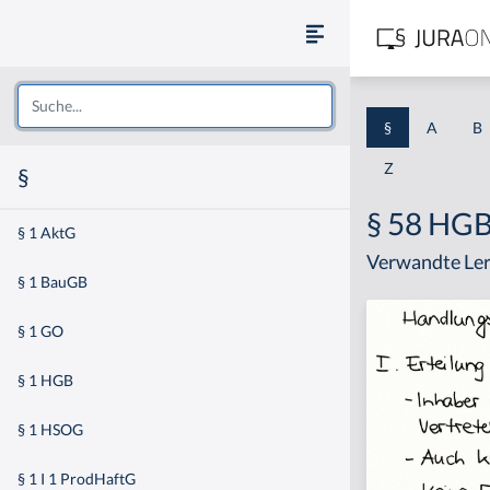
§
A
B
Z
§
§ 58 HG
§ 1 AktG
Verwandte Ler
§ 1 BauGB
§ 1 GO
§ 1 HGB
§ 1 HSOG
§ 1 I 1 ProdHaftG