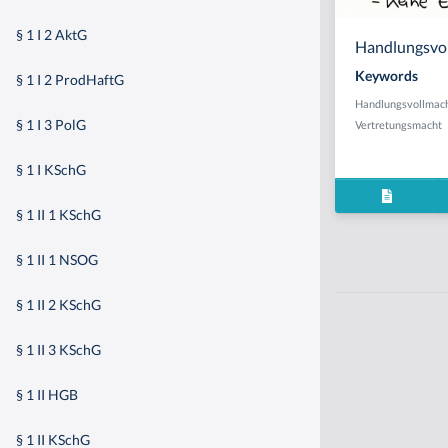
§ 1 I 2 AktG
Handlungsvol
Keywords
§ 1 I 2 ProdHaftG
Handlungsvollmac
§ 1 I 3 PolG
Vertretungsmacht
§ 1 I KSchG
§ 1 II 1 KSchG
§ 1 II 1 NSOG
§ 1 II 2 KSchG
§ 1 II 3 KSchG
§ 1 II HGB
§ 1 II KSchG