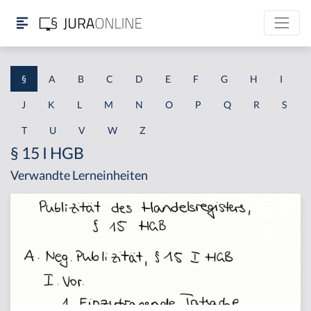
§
A
B
C
D
E
F
G
H
I
J
K
L
M
N
O
P
Q
R
S
T
U
V
W
Z
§ 15 I HGB
Verwandte Lerneinheiten