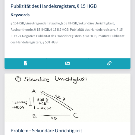
Publizität des Handelsregisters, § 15 HGB
Keywords
§ 15 HGB
,
Einzutragende Tatsache
,
§ 53 II HGB
,
Sekundäre Unrichtigkeit
,
Rosinentheorie
,
§ 15 I HGB
,
§ 15 II 2 HGB
,
Publizität des Handelsregisters
,
§ 15
III HGB
,
Negative Publizität des Handelsregisters
,
§ 53 HGB
,
Positive Publizität
des Handelsregisters
,
§ 53 I HGB
Problem - Sekundäre Unrichtigkeit