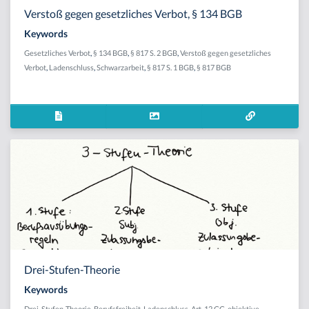
Verstoß gegen gesetzliches Verbot, § 134 BGB
Keywords
Gesetzliches Verbot
,
§ 134 BGB
,
§ 817 S. 2 BGB
,
Verstoß gegen gesetzliches
Verbot
,
Ladenschluss
,
Schwarzarbeit
,
§ 817 S. 1 BGB
,
§ 817 BGB
Drei-Stufen-Theorie
Keywords
Drei-Stufen-Theorie
,
Berufsfreiheit
,
Ladenschluss
,
Art. 12 GG
,
objektive