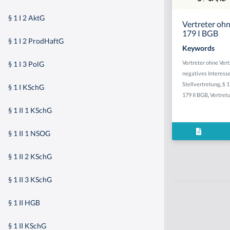
§ 1 I 2 AktG
Vertreter oh
179 I BGB
§ 1 I 2 ProdHaftG
Keywords
Vertreter ohne Ver
§ 1 I 3 PolG
negatives Interess
Stellvertretung
,
§ 1
§ 1 I KSchG
179 II BGB
,
Vertret
§ 1 II 1 KSchG
§ 1 II 1 NSOG
§ 1 II 2 KSchG
§ 1 II 3 KSchG
§ 1 II HGB
§ 1 II KSchG