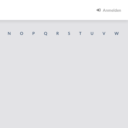
Anmelden
N
O
P
Q
R
S
T
U
V
W