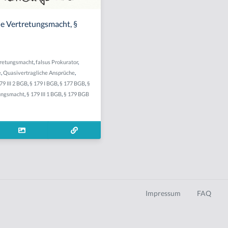
ne Vertretungsmacht, §
tretungsmacht
,
falsus Prokurator
,
e
,
Quasivertragliche Ansprüche
,
79 III 2 BGB
,
§ 179 I BGB
,
§ 177 BGB
,
§
ungsmacht
,
§ 179 III 1 BGB
,
§ 179 BGB
Impressum
FAQ