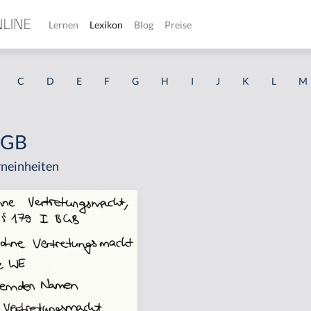
Lernen
Lexikon
Blog
Preise
C
D
E
F
G
H
I
J
K
L
M
 BGB
neinheiten