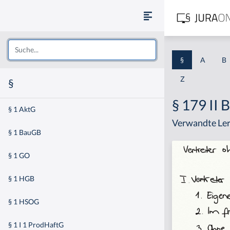
§
A
B
Z
§
§ 179 II
§ 1 AktG
Verwandte Ler
§ 1 BauGB
§ 1 GO
§ 1 HGB
§ 1 HSOG
§ 1 I 1 ProdHaftG