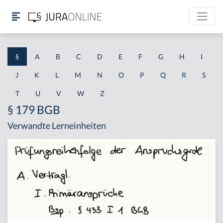
§
A
B
C
D
E
F
G
H
I
J
K
L
M
N
O
P
Q
R
S
T
U
V
W
Z
§ 179 BGB
Verwandte Lerneinheiten