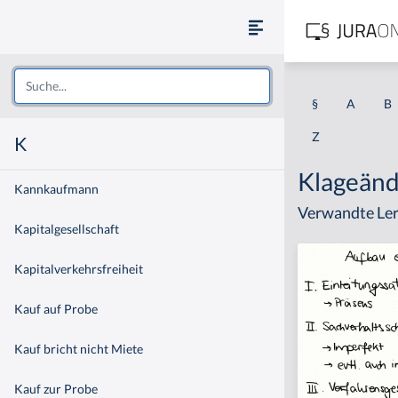
§
A
B
Z
K
Klageän
Kannkaufmann
Verwandte Ler
Kapitalgesellschaft
Kapitalverkehrsfreiheit
Kauf auf Probe
Kauf bricht nicht Miete
Kauf zur Probe