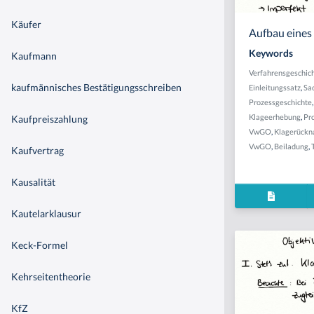
Käufer
Aufbau eines
Keywords
Kaufmann
Verfahrensgeschic
kaufmännisches Bestätigungsschreiben
Einleitungssatz
,
Sa
Prozessgeschichte
Klageerhebung
,
Pr
Kaufpreiszahlung
VwGO
,
Klagerück
VwGO
,
Beiladung
,
Kaufvertrag
Kausalität
Kautelarklausur
Keck-Formel
Kehrseitentheorie
KfZ