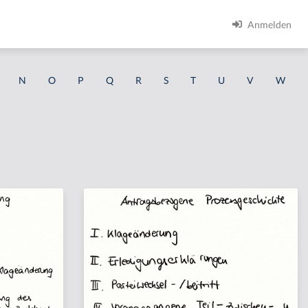
Anmelden
N
O
P
Q
R
S
T
U
V
W