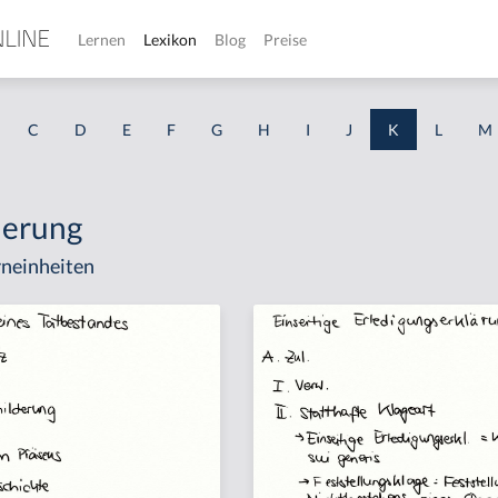
Lernen
Lexikon
Blog
Preise
C
D
E
F
G
H
I
J
K
L
M
derung
neinheiten