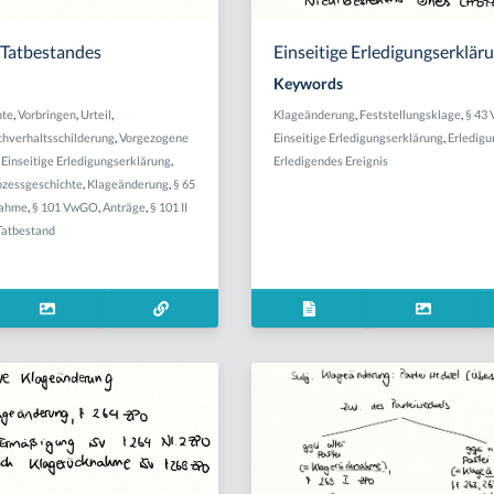
 Tatbestandes
Einseitige Erledigungserklär
Keywords
hte
,
Vorbringen
,
Urteil
,
Klageänderung
,
Feststellungsklage
,
§ 43
chverhaltsschilderung
,
Vorgezogene
Einseitige Erledigungserklärung
,
Erledigu
,
Einseitige Erledigungserklärung
,
Erledigendes Ereignis
ozessgeschichte
,
Klageänderung
,
§ 65
nahme
,
§ 101 VwGO
,
Anträge
,
§ 101 II
Tatbestand