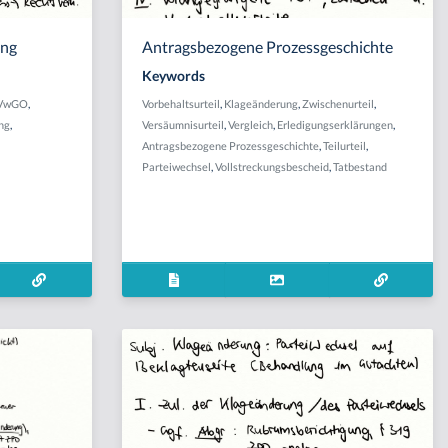
ung
Antragsbezogene Prozessgeschichte
Keywords
 VwGO
,
Vorbehaltsurteil
,
Klageänderung
,
Zwischenurteil
,
ng
,
Versäumnisurteil
,
Vergleich
,
Erledigungserklärungen
,
Antragsbezogene Prozessgeschichte
,
Teilurteil
,
Parteiwechsel
,
Vollstreckungsbescheid
,
Tatbestand