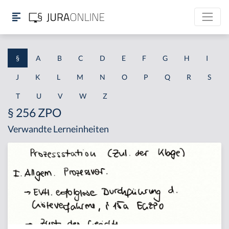
§
A
B
C
D
E
F
G
H
I
J
K
L
M
N
O
P
Q
R
S
T
U
V
W
Z
§ 256 ZPO
Verwandte Lerneinheiten