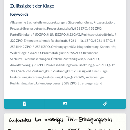
Zulässigkeit der Klage
Keywords
Allgemeine Sachurteilsvoraussetzungen
,
Güteverhandlung
,
Prozessstation
,
Prozessführungsbefugnis
,
Prozesstandschaft
,
§ 51 ZPO
,
§ 52 ZPO
,
Parteifähigkeit
,
§ 50 ZPO
,
§ 15a EGZPO
,
§ 23 GVG
,
Rechtsschutzbedürfnis.
,
§
322 ZPO
,
Entgegenstehende Rechtskraft
,
§ 261 III Nr. 1 ZPO
,
§ 261 III ZPO
,
§
253 II Nr. 2 ZPO
,
§ 253 II ZPO
,
Ordnungsgemäße Klageerhebung
,
Konnexität
,
Widerklage
,
§ 33 ZPO
,
Prozessfähigkeit
,
§ 256 ZPO
,
Besondere
Sachurteilsvoraussetzungen
,
Örtliche Zuständigkeit
,
§ 253 ZPO
,
Anwaltszwang
,
§ 78 ZPO
,
Prozesshandlungsvoraussetzung
,
§ 261 ZPO
,
§ 12
ZPO
,
Sachliche Zuständigkeit
,
Zuständigkeit
,
Zulässigkeit einer Klage
,
Feststellungsinteresse
,
Feststellungsklage
,
§ 71 GVG
,
anderweitige
Rechtshängigkeit
,
Urkundenprozess
,
§ 592 ZPO
,
Streitgegenstand