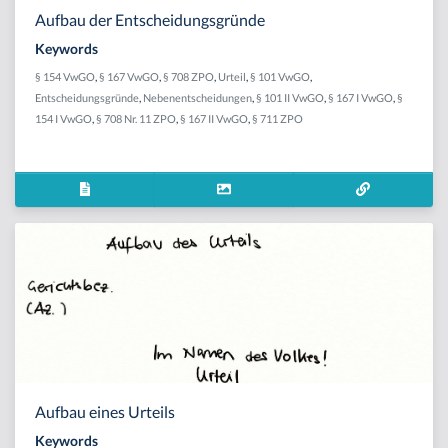
Aufbau der Entscheidungsgründe
Keywords
§ 154 VwGO
,
§ 167 VwGO
,
§ 708 ZPO
,
Urteil
,
§ 101 VwGO
,
Entscheidungsgründe
,
Nebenentscheidungen
,
§ 101 II VwGO
,
§ 167 I VwGO
,
§
154 I VwGO
,
§ 708 Nr. 11 ZPO
,
§ 167 II VwGO
,
§ 711 ZPO
Aufbau eines Urteils
Keywords