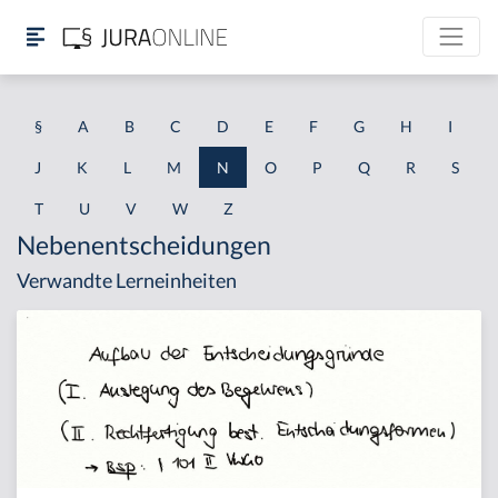
§
A
B
C
D
E
F
G
H
I
J
K
L
M
N
O
P
Q
R
S
T
U
V
W
Z
Nebenentscheidungen
Verwandte Lerneinheiten