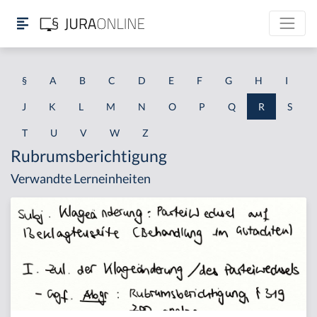
§
A
B
C
D
E
F
G
H
I
J
K
L
M
N
O
P
Q
R
S
T
U
V
W
Z
Rubrumsberichtigung
Verwandte Lerneinheiten