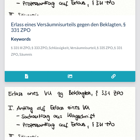
Erlass eines Versäumnisurteils gegen den Beklagten, §
331 ZPO
Keywords
§ 331 III ZPO
,
§ 333 ZPO
,
Schlüssigkeit
,
Versäumnisurteil
,
§ 335 ZPO
,
§ 331
ZPO
,
Säumnis