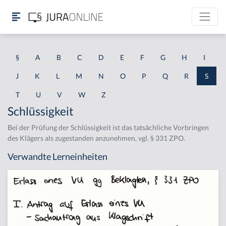
§
A
B
C
D
E
F
G
H
I
J
K
L
M
N
O
P
Q
R
S
T
U
V
W
Z
Schlüssigkeit
Bei der Prüfung der Schlüssigkeit ist das tatsächliche Vorbringen
des Klägers als zugestanden anzunehmen, vgl. § 331 ZPO.
Verwandte Lerneinheiten