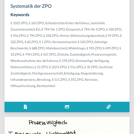
Systematik der ZPO
Keywords
§ 1025 ZPO
,
§ 263 ZPO
,
Schiedsrichterliches Verfahren
,
Justizielle
Zusammenarbeit EU
,
§ 794 I Nr. 1 ZPO
,
Einspruch
,
§ 794 I Nr. 4 ZPO
,
§ 330 ZPO
,
§ 916 ZPO
,
§ 794 ZPO
,
§ 338 ZPO
,
Arrest
,
Vollstreckungsbescheid
,
§ 59 ZPO
,
§
322 ZPO
,
§ 60 ZPO
,
§ 1 ZPO
,
Versäumnisurteil
,
§ 542 ZPO
,
Sofortige
Beschwerde
,
§ 688 ZPO
,
Mahnbescheid
,
Widerklage
,
§ 935 ZPO
,
§ 699 ZPO
,
§
33 ZPO
,
§ 794 I ZPO
,
§ 567 ZPO
,
Örtliche Zuständigkeit
,
Prozessvergleich
,
Wiederaufnahme des Verfahrens
,
§ 578 ZPO
,
Einstweilige Verfügung
,
Mahnverfahren
,
§ 12 ZPO
,
§ 322 II ZPO
,
§ 91a ZPO
,
§ 35 ZPO
,
Sachliche
Zuständigkeit
,
Streitgenossenschaft
,
Erledigung
,
Klageänderung
,
Urkundenprozess
,
Berufung
,
§ 511 ZPO
,
§ 592 ZPO
,
Revision
,
Hilfsaufrechnung
,
Rechtsmittel