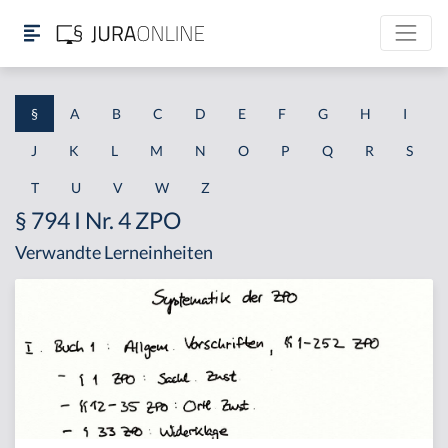
§
A
B
C
D
E
F
G
H
I
J
K
L
M
N
O
P
Q
R
S
T
U
V
W
Z
§ 794 I Nr. 4 ZPO
Verwandte Lerneinheiten