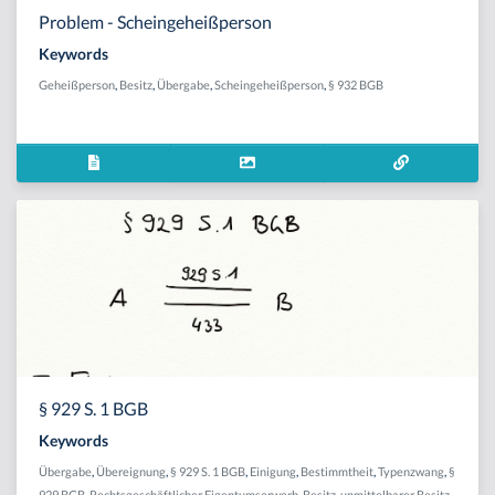
Problem - Scheingeheißperson
Keywords
Geheißperson
,
Besitz
,
Übergabe
,
Scheingeheißperson
,
§ 932 BGB
§ 929 S. 1 BGB
Keywords
Übergabe
,
Übereignung
,
§ 929 S. 1 BGB
,
Einigung
,
Bestimmtheit
,
Typenzwang
,
§
929 BGB
,
Rechtsgeschäftlicher Eigentumserwerb
,
Besitz
,
unmittelbarer Besitz