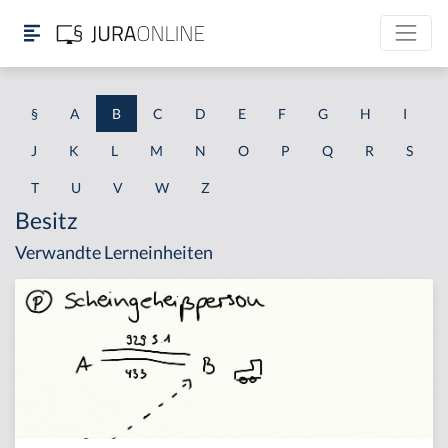
§
A
B
C
D
E
F
G
H
I
J
K
L
M
N
O
P
Q
R
S
T
U
V
W
Z
Besitz
Verwandte Lerneinheiten