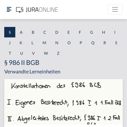
§
A
B
C
D
E
F
G
H
I
J
K
L
M
N
O
P
Q
R
S
T
U
V
W
Z
§ 986 II BGB
Verwandte Lerneinheiten