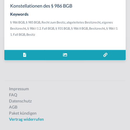
Konstellationen des § 986 BGB
Keywords
§ 986 BGB
,
§ 985 BGB
,
Recht zum Besitz
,
abgeleitetes Besitzrecht
,
eigenes
Besitzrecht
,
§ 986 I 1 2. Fall BGB
,
§ 931 BGB
,
§ 986 II BGB
,
Besitzrecht
,
§ 986 I 1
1. Fall BGB
,
Besitz
Impressum
FAQ
Datenschutz
AGB
Paket kündigen
Vertrag widerrufen