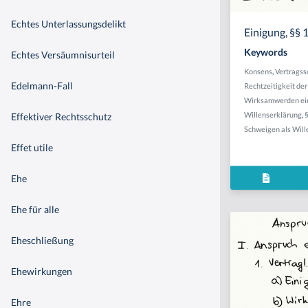
Echtes Unterlassungsdelikt
Einigung, §§ 
Keywords
Echtes Versäumnisurteil
Konsens
,
Vertragss
Edelmann-Fall
Rechtzeitigkeit d
Wirksamwerden ein
Willenserklärung
,
Effektiver Rechtsschutz
Schweigen als Will
Effet utile
Ehe
Ehe für alle
Eheschließung
Ehewirkungen
Ehre