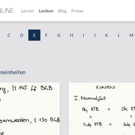
Lernen
Lexikon
Blog
Preise
C
D
E
F
G
H
I
J
K
L
M
neinheiten