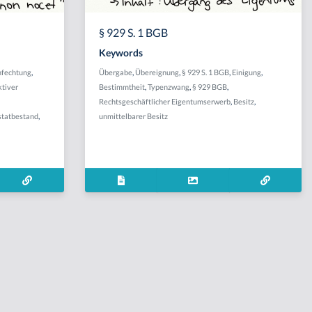
§ 929 S. 1 BGB
Keywords
nfechtung
,
Übergabe
,
Übereignung
,
§ 929 S. 1 BGB
,
Einigung
,
ktiver
Bestimmtheit
,
Typenzwang
,
§ 929 BGB
,
Rechtsgeschäftlicher Eigentumserwerb
,
Besitz
,
statbestand
,
unmittelbarer Besitz