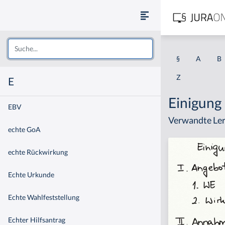
§
A
B
Z
E
Einigung
EBV
Verwandte Ler
echte GoA
echte Rückwirkung
Echte Urkunde
Echte Wahlfeststellung
Echter Hilfsantrag