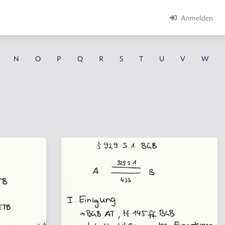
Anmelden
N
O
P
Q
R
S
T
U
V
W