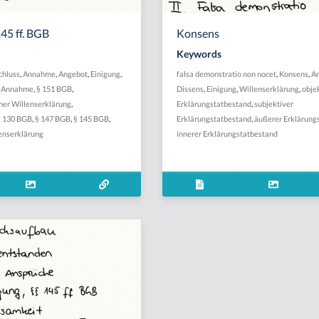
145 ff. BGB
Konsens
Keywords
chluss
,
Annahme
,
Angebot
,
Einigung
,
falsa demonstratio non nocet
,
Konsens
,
A
er Annahme
,
§ 151 BGB
,
Dissens
,
Einigung
,
Willenserklärung
,
obje
er Willenserklärung
,
Erklärungstatbestand
,
subjektiver
§ 130 BGB
,
§ 147 BGB
,
§ 145 BGB
,
Erklärungstatbestand
,
äußerer Erklärung
enserklärung
innerer Erklärungstatbestand