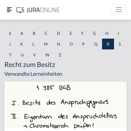
§
A
B
C
D
E
F
G
H
I
J
K
L
M
N
O
P
Q
R
S
T
U
V
W
Z
Recht zum Besitz
Verwandte Lerneinheiten