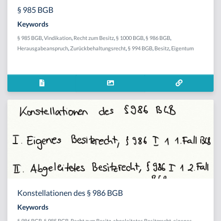
§ 985 BGB
Keywords
§ 985 BGB
,
Vindikation
,
Recht zum Besitz
,
§ 1000 BGB
,
§ 986 BGB
,
Herausgabeanspruch
,
Zurückbehaltungsrecht
,
§ 994 BGB
,
Besitz
,
Eigentum
Konstellationen des § 986 BGB
Keywords
§ 986 BGB
,
§ 985 BGB
,
Recht zum Besitz
,
abgeleitetes Besitzrecht
,
eigenes