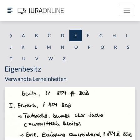
§
A
B
C
D
E
F
G
H
I
J
K
L
M
N
O
P
Q
R
S
T
U
V
W
Z
Eigenbesitz
Verwandte Lerneinheiten