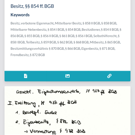
Besitz, §§ 854 ff. BGB
Keywords
Besitz
,
verbotene Eigenmacht
,
Mittelbarer Besitz
,
§ 858 II BGB
,
§ 858 BGB
,
Mittelbarer Nebenbesitz
,
§ 854 I BGB
,
§ 854 BGB
,
Besitzdiener
,
§ 854 II BGB
,
§
856 BGB
,
§ 855 BGB
,
§ 856 II BGB
,
§ 861 BGB
,
§ 856 I BGB
,
Selbsthilferecht
,
§
858 I BGB
,
Teilbesitz
,
§ 859 BGB
,
§ 862 BGB
,
§ 868 BGB
,
Mitbesitz
,
§ 865 BGB
,
Besitzmittlungsverhältnis § 870 BGB
,
§ 866 BGB
,
Eigenbesitz
,
§ 871 BGB
,
Fremdbesitz
,
§ 872 BGB