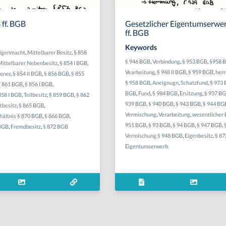
 ff. BGB
Gesetzlicher Eigentumserwer
ff. BGB
Keywords
Eigenmacht
,
Mittelbarer Besitz
,
§ 858
§ 946 BGB
,
Verbindung
,
§ 953 BGB
,
§958 
Mittelbarer Nebenbesitz
,
§ 854 I BGB
,
Vearbeitung
,
§ 948 II BGB
,
§ 959 BGB
,
her
iener
,
§ 854 II BGB
,
§ 856 BGB
,
§ 855
§ 958 BGB
,
Aneignugn
,
Schatzfund
,
§ 973
§ 861 BGB
,
§ 856 I BGB
,
BGB
,
Fund
,
§ 984 BGB
,
Ersitzung
,
§ 937 B
858 I BGB
,
Teilbesitz
,
§ 859 BGB
,
§ 862
939 BGB
,
§ 940 BGB
,
§ 943 BGB
,
§ 944 BG
tbesitz
,
§ 865 BGB
,
Vermischung
,
Verarbeitung
,
wesentlicher 
hältnis § 870 BGB
,
§ 866 BGB
,
951 BGB
,
§ 93 BGB
,
§ 94 BGB
,
§ 947 BGB
,
 BGB
,
Fremdbesitz
,
§ 872 BGB
Vermischung § 948 BGB
,
Eigenbesitz
,
§ 8
Eigentumserwerb