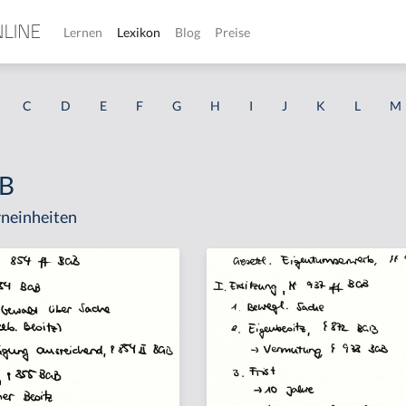
Lernen
Lexikon
Blog
Preise
C
D
E
F
G
H
I
J
K
L
M
GB
neinheiten