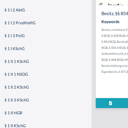
§ 1 I 2 AktG
Besitz, §§ 854
Keywords
§ 1 I 2 ProdHaftG
Besitz
,
verbotene 
§ 1 I 3 PolG
II BGB
,
§ 858 BGB
,
§ 854 BGB
,
Besitzd
BGB
,
§ 856 II BGB
,
§ 1 I KSchG
Selbsthilferecht
,
§ 
BGB
,
§ 868 BGB
,
Mi
§ 1 II 1 KSchG
Besitzmittlungsver
Eigenbesitz
,
§ 871
§ 1 II 1 NSOG
§ 1 II 2 KSchG
§ 1 II 3 KSchG
§ 1 II HGB
§ 1 II KSchG