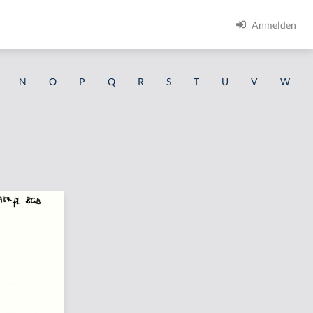
Anmelden
N
O
P
Q
R
S
T
U
V
W