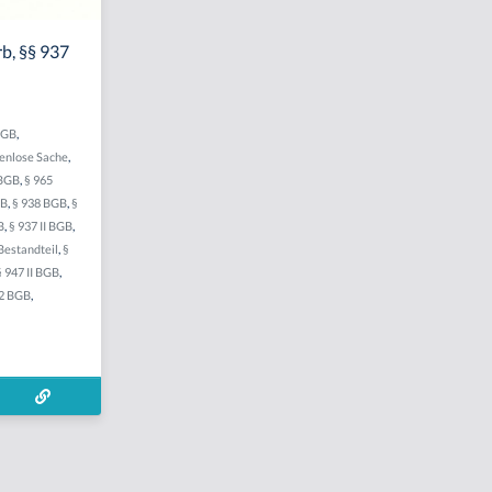
b, §§ 937
BGB
,
renlose Sache
,
 BGB
,
§ 965
GB
,
§ 938 BGB
,
§
B
,
§ 937 II BGB
,
Bestandteil
,
§
§ 947 II BGB
,
72 BGB
,