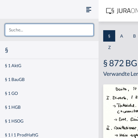
§
A
B
Z
§
§ 872 B
§ 1 AktG
Verwandte Ler
§ 1 BauGB
§ 1 GO
§ 1 HGB
§ 1 HSOG
§ 1 I 1 ProdHaftG