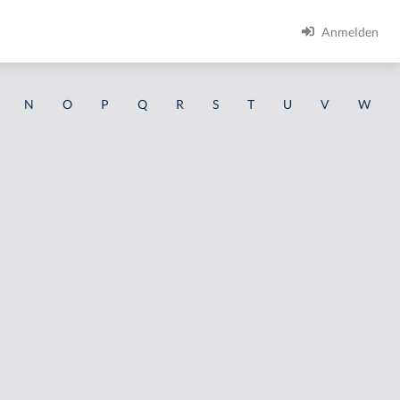
Anmelden
N
O
P
Q
R
S
T
U
V
W