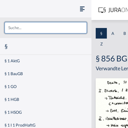
§
A
B
Z
§
§ 856 B
§ 1 AktG
Verwandte Ler
§ 1 BauGB
§ 1 GO
§ 1 HGB
§ 1 HSOG
§ 1 I 1 ProdHaftG