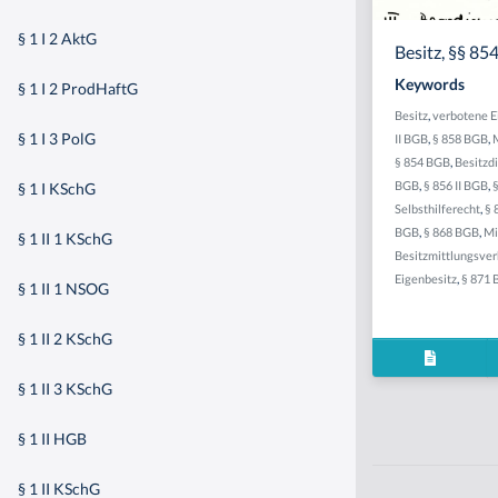
§ 1 I 2 AktG
Besitz, §§ 854
Keywords
§ 1 I 2 ProdHaftG
Besitz
,
verbotene 
§ 1 I 3 PolG
II BGB
,
§ 858 BGB
,
§ 854 BGB
,
Besitzd
BGB
,
§ 856 II BGB
,
§ 1 I KSchG
Selbsthilferecht
,
§ 
BGB
,
§ 868 BGB
,
Mi
§ 1 II 1 KSchG
Besitzmittlungsver
Eigenbesitz
,
§ 871
§ 1 II 1 NSOG
§ 1 II 2 KSchG
§ 1 II 3 KSchG
§ 1 II HGB
§ 1 II KSchG