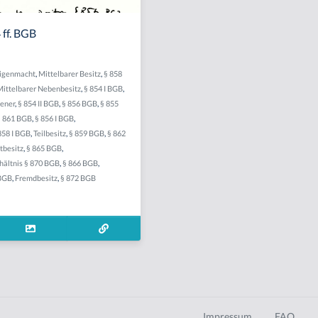
 ff. BGB
Eigenmacht
,
Mittelbarer Besitz
,
§ 858
Mittelbarer Nebenbesitz
,
§ 854 I BGB
,
iener
,
§ 854 II BGB
,
§ 856 BGB
,
§ 855
§ 861 BGB
,
§ 856 I BGB
,
858 I BGB
,
Teilbesitz
,
§ 859 BGB
,
§ 862
tbesitz
,
§ 865 BGB
,
hältnis § 870 BGB
,
§ 866 BGB
,
 BGB
,
Fremdbesitz
,
§ 872 BGB
Impressum
FAQ