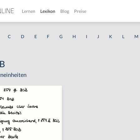
Lernen
Lexikon
Blog
Preise
C
D
E
F
G
H
I
J
K
L
M
GB
neinheiten