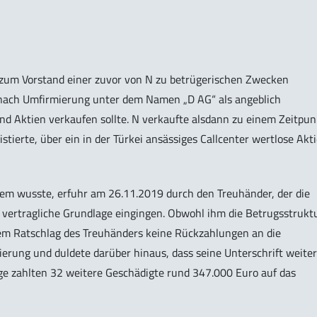
um Vorstand einer zuvor von N zu betrügerischen Zwecken
e nach Umfirmierung unter dem Namen „D AG“ als angeblich
Aktien verkaufen sollte. N verkaufte alsdann zu einem Zeitpun
stierte, über ein in der Türkei ansässiges Callcenter wertlose Akt
tem wusste, erfuhr am 26.11.2019 durch den Treuhänder, der die
ertragliche Grundlage eingingen. Obwohl ihm die Betrugsstrukt
em Ratschlag des Treuhänders keine Rückzahlungen an die
ierung und duldete darüber hinaus, dass seine Unterschrift weiter
lge zahlten 32 weitere Geschädigte rund 347.000 Euro auf das