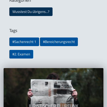
Wusstest Du übrigens...?
Tags
#Sachenrecht 1
#Bereicherungsrecht
#2. Examen
JURISTISCHER FLURFUNK