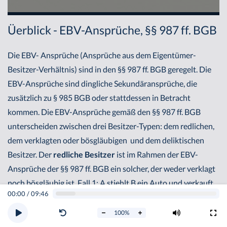
Üerblick - EBV-Ansprüche, §§ 987 ff. BGB
Die EBV- Ansprüche (Ansprüche aus dem Eigentümer-
Besitzer-Verhältnis) sind in den §§ 987 ff. BGB geregelt. Die
EBV-Ansprüche sind dingliche Sekundäransprüche, die
zusätzlich zu § 985 BGB oder stattdessen in Betracht
kommen. Die EBV-Ansprüche gemäß den §§ 987 ff. BGB
unterscheiden zwischen drei Besitzer-Typen: dem redlichen,
dem verklagten oder bösgläubigen und dem deliktischen
Besitzer. Der
redliche Besitzer
ist im Rahmen der EBV-
Ansprüche der §§ 987 ff. BGB ein solcher, der weder verklagt
noch bösgläubig ist. Fall 1: A stiehlt B ein Auto und verkauft
00:00
/
09:46
und übereignet es dem C, der nicht weiß, dass das Auto
gestohlen wurde. C ist daher im redlichen Besitz des
100
%
Fahrzeugs. Fall 2: Wie oben, nur dass B den C auf Herausgabe