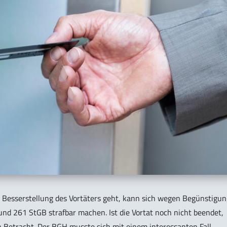
e Besserstellung des Vortäters geht, kann sich wegen Begünstigun
nd 261 StGB strafbar machen. Ist die Vortat noch nicht beendet,
n Betracht. Der BGH musste sich mit einem interessanten Fall