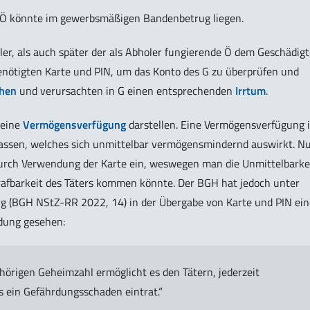
es Ö könnte im gewerbsmäßigen Bandenbetrug liegen.
ler, als auch später der als Abholer fungierende Ö dem Geschädig
benötigten Karte und PIN, um das Konto des G zu überprüfen und
chen
und verursachten in G einen entsprechenden
Irrtum
.
 eine
Vermögensverfügung
darstellen. Eine Vermögensverfügung i
rlassen, welches sich unmittelbar vermögensmindernd auswirkt. N
 durch Verwendung der Karte ein, weswegen man die Unmittelbarke
rafbarkeit des Täters kommen könnte. Der BGH hat jedoch unter
g (BGH NStZ-RR 2022, 14) in der Übergabe von Karte und PIN ein
dung gesehen:
hörigen Geheimzahl ermöglicht es den Tätern, jederzeit
 ein Gefährdungsschaden eintrat.“