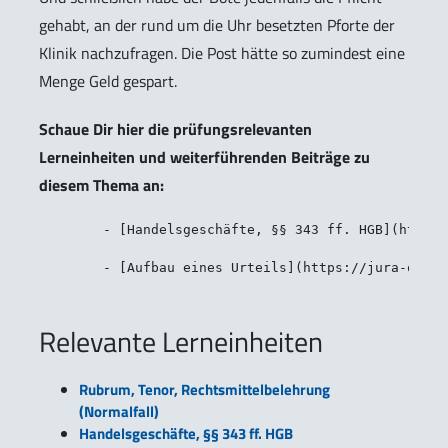
gehabt, an der rund um die Uhr besetzten Pforte der
Klinik nachzufragen. Die Post hätte so zumindest eine
Menge Geld gespart.
Schaue Dir hier die prüfungsrelevanten
Lerneinheiten und weiterführenden Beiträge zu
diesem Thema an:
	- [Handelsgeschäfte, §§ 343 ff. HGB](https://jura-online.de/lernen/handelsgeschaefte-343-ff-hgb/1230/excursus?utm_medium=facebook&utm_source=organic&utm_campaign=Wusstest_Du_18000_%E2%82%AC_Schadensersatz_wegen_verspaeteter_Postzustellung)

Relevante Lerneinheiten
Rubrum, Tenor, Rechtsmittelbelehrung
(Normalfall)
Handelsgeschäfte, §§ 343 ff. HGB