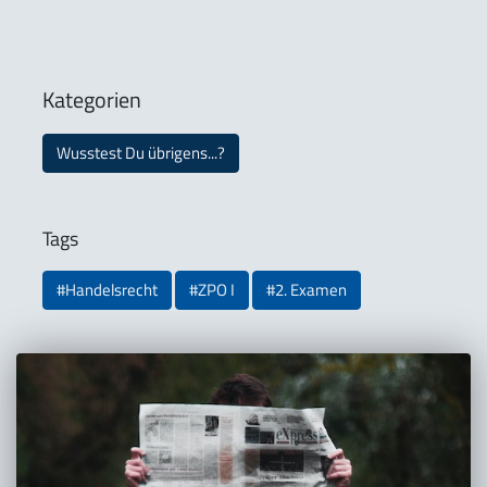
Kategorien
Wusstest Du übrigens...?
Tags
#Handelsrecht
#ZPO I
#2. Examen