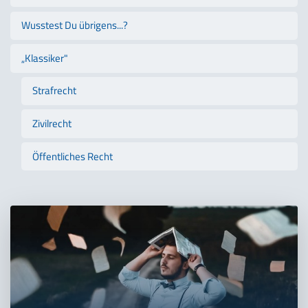
Wusstest Du übrigens...?
„Klassiker"
Strafrecht
Zivilrecht
Öffentliches Recht