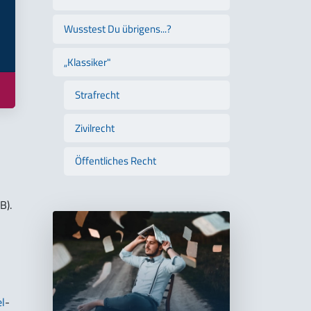
Wusstest Du übrigens...?
„Klassiker"
Strafrecht
Zivilrecht
n
Öffentliches Recht
B).
el
-