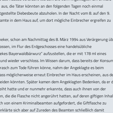
n aus, die Täter könnten an den folgenden Tagen noch einmal
gestellte Diebesbeute abzuholen. In der Nacht vom 8. auf den 9.
beamte in dem Haus auf, um dort mögliche Einbrecher ergreifen zu
theker, schon am Nachmittag des 8. März 1994 aus Verärgerung üb
ssen, im Flur des Erdgeschosses eine handelsübliche
iekes Bayerwaldbärwurz” aufzustellen, die er mit 178 ml eines
e und wieder verschloss. Im Wissen darum, dass bereits der Konsu
rasch zum Tode führen könne, nahm der Angeklagte es beim
, dass möglicherweise erneut Einbrecher im Haus erscheinen, aus d
rleiden könnten. Später kamen dem Angeklagten Bedenken, da er d
eiht hatte und er nunmehr erkannte, dass auch ihnen von der
n, die die Flasche nicht angerührt hatten, auf deren giftigen Inhal
h von einem Kriminalbeamten aufgefordert, die Giftflasche zu
 erklärte sich aber auf Zureden des Beamten schließlich damit