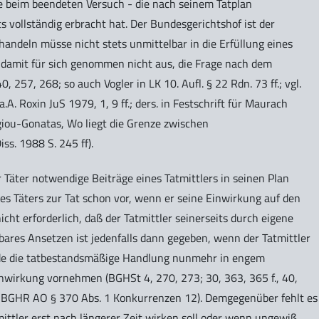
ie beim beendeten Versuch - die nach seinem Tatplan
 vollständig erbracht hat. Der Bundesgerichtshof ist der
handeln müsse nicht stets unmittelbar in die Erfüllung eines
damit für sich genommen nicht aus, die Frage nach dem
257, 268; so auch Vogler in LK 10. Aufl. § 22 Rdn. 73 ff.; vgl.
.A. Roxin JuS 1979, 1, 9 ff.; ders. in Festschrift für Maurach
giou-Gonatas, Wo liegt die Grenze zwischen
s. 1988 S. 245 ff).
er Täter notwendige Beiträge eines Tatmittlers in seinen Plan
des Täters zur Tat schon vor, wenn er seine Einwirkung auf den
nicht erforderlich, daß der Tatmittler seinerseits durch eigene
bares Ansetzen ist jedenfalls dann gegeben, wenn der Tatmittler
erde die tatbestandsmäßige Handlung nunmehr in engem
irkung vornehmen (BGHSt 4, 270, 273; 30, 363, 365 f., 40,
; BGHR AO § 370 Abs. 1 Konkurrenzen 12). Demgegenüber fehlt es
ittler erst nach längerer Zeit wirken soll oder wenn ungewiß