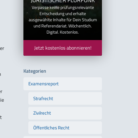
Verpasse keine prüfungsrelevante
Entscheidung und erhalte
ausgewählte Inhalte für Dein Studium
und Referendariat. Wöchentlich.
Digital. Kostenlos.
Jetzt kostenlos abonnieren!
er
Kategorien
m
Examensreport
er
Strafrecht
ie
Zivilrecht
t
Öffentliches Recht