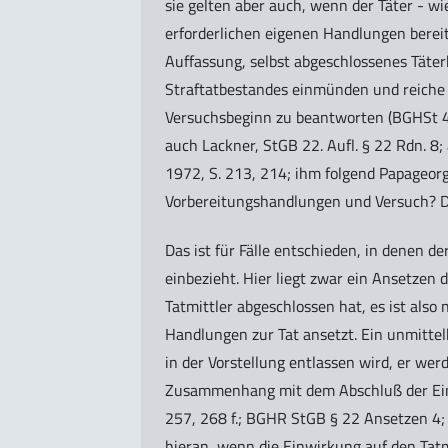
sie gelten aber auch, wenn der Täter - w
erforderlichen eigenen Handlungen bereits
Auffassung, selbst abgeschlossenes Täter
Straftatbestandes einmünden und reiche 
Versuchsbeginn zu beantworten (BGHSt 40, 
auch Lackner, StGB 22. Aufl. § 22 Rdn. 8; a
1972, S. 213, 214; ihm folgend Papageor
Vorbereitungshandlungen und Versuch? Dis
Das ist für Fälle entschieden, in denen d
einbezieht. Hier liegt zwar ein Ansetzen 
Tatmittler abgeschlossen hat, es ist also 
Handlungen zur Tat ansetzt. Ein unmittel
in der Vorstellung entlassen wird, er w
Zusammenhang mit dem Abschluß der Einw
257, 268 f.; BGHR StGB § 22 Ansetzen 4
hieran, wenn die Einwirkung auf den Tatm