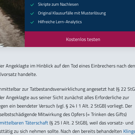
Skripte zum Nachlesen
Original Klausurfälle mit Musterlösung
Hilfreiche Lern-Analytics
Kostenlos testen
 der Angeklagte im Hinblick auf den Tod eines Einbrechers nach de
lvorsatz handelte.
unmittelbar zur Tatbestandsverwirklichung angesetzt hat (§ 22 StG
 der Angeklagte aus seiner Sicht zunächst alles Erforderliche zur
n ein beendeter Versuch (vgl. § 24 I 1 Alt. 2 StGB) vorliegt. Der
elbstschädigende Mitwirkung des Opfers (= Trinken des Gifts)
mittelbaren Täterschaft
(§ 25 I Alt. 2 StGB), weil das vorsatz- und
sttätig zu sich nehmen sollte. Nach den bereits behandelten
Kling