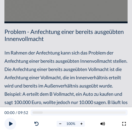
Problem - Anfechtung einer bereits ausgeübten
Innenvollmacht
Im Rahmen der Anfechtung kann sich das Problem der
Anfechtung einer bereits ausgeübten Innenvollmacht stellen.
Die Anfechtung einer bereits ausgeübten Vollmacht ist die
Anfechtung einer Vollmacht, die im Innenverhältnis erteilt
wird und bereits im Außenverhältnis ausgeübt wurde.
Beispiel: A erteilt dem B Vollmacht, ein Auto zu kaufen und
sagt 100.000 Euro, wollte jedoch nur 10.000 sagen. B läuft los
und kauft bei C im Namen des A ein Auto für 100.000 Euro.
00:00
/
09:52
Jetzt will C von A den Kaufpreis. A entdeckt seinen Irrtum
100
%
und überlegt, was er tun kann und will insbesondere die