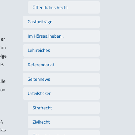
Öffentliches Recht
Gastbeiträge
Im Hörsaal neben...
 er
ihm
Lehrreiches
olge
P,
Referendariat
Seitennews
lle
on.
Urteilsticker
Strafrecht
2,
Zivilrecht
das