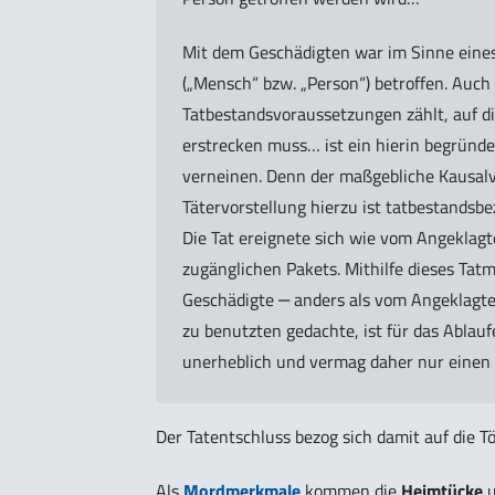
Mit dem Geschädigten war im Sinne eines 
(„Mensch“ bzw. „Person“) betroffen. Auch
Tatbestandsvoraussetzungen zählt, auf di
erstrecken muss… ist ein hierin begründet
verneinen. Denn der maßgebliche Kausalv
Tätervorstellung hierzu ist tatbestandsbe
Die Tat ereignete sich wie vom Angeklagte
zugänglichen Pakets. Mithilfe dieses Tatmi
Geschädigte ‒ anders als vom Angeklagte
zu benutzten gedachte, ist für das Ablau
unerheblich und vermag daher nur einen 
Der Tatentschluss bezog sich damit auf die T
Als
Mordmerkmale
kommen die
Heimtücke
u