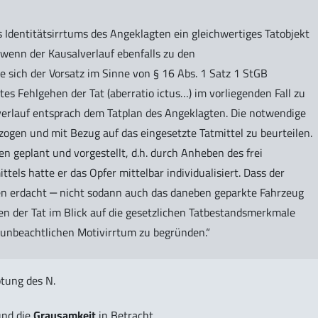
Identitätsirrtums des Angeklagten ein gleichwertiges Tatobjekt
 wenn der Kausalverlauf ebenfalls zu den
e sich der Vorsatz im Sinne von § 16 Abs. 1 Satz 1 StGB
es Fehlgehen der Tat (aberratio ictus…) im vorliegenden Fall zu
erlauf entsprach dem Tatplan des Angeklagten. Die notwendige
zogen und mit Bezug auf das eingesetzte Tatmittel zu beurteilen.
n geplant und vorgestellt, d.h. durch Anheben des frei
ttels hatte er das Opfer mittelbar individualisiert. Dass der
n erdacht ‒ nicht sodann auch das daneben geparkte Fahrzeug
fen der Tat im Blick auf die gesetzlichen Tatbestandsmerkmale
unbeachtlichen Motivirrtum zu begründen.“
ötung des N.
nd die
Grausamkeit
in Betracht.