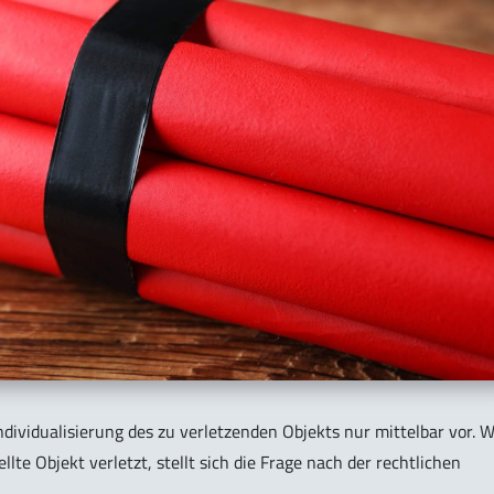
ndividualisierung des zu verletzenden Objekts nur mittelbar vor. W
lte Objekt verletzt, stellt sich die Frage nach der rechtlichen