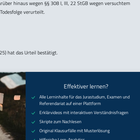
über hinaus wegen §§ 308 I, III, 22 StGB wegen versuchtem
odesfolge verurteilt.
5) hat das Urteil bestätigt.
Effektiver lernen?
Alle Lerninhalte für das Jurastudium, Examen und
Referendariat auf einer Plattform
Erklärvideos mit interaktiven Verständnisfragen
Skripte zum Nachlesen
Original Klausurfälle mit Musterlösung
Hilfreiche Lern-Analytics