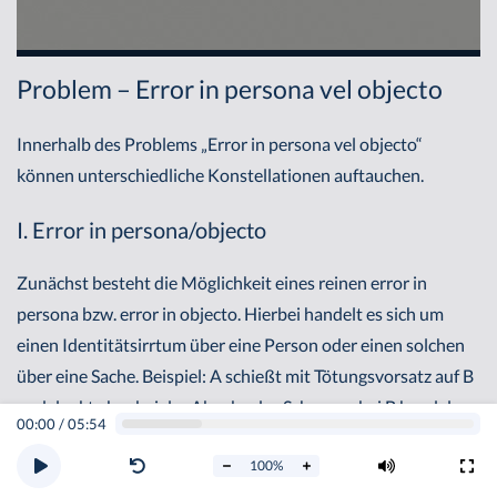
Problem – Error in persona vel objecto
Innerhalb des Problems „Error in persona vel objecto“
können unterschiedliche Konstellationen auftauchen.
I. Error in persona/objecto
Zunächst besteht die Möglichkeit eines reinen error in
persona bzw. error in objecto. Hierbei handelt es sich um
einen Identitätsirrtum über eine Person oder einen solchen
über eine Sache. Beispiel: A schießt mit Tötungsvorsatz auf B
und denkt aber bei der Abgabe des Schusses, bei B handele es
00:00
/
05:54
sich um C. Es ist zunächst ein Totschlag an B zu prüfen und
100
%
innerhalb des Vorsatzes zu fragen, auf welche Weise sich der