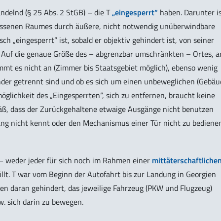
ndelnd (§ 25 Abs. 2 StGB) – die T
„eingesperrt“
haben. Darunter i
lossenen Raumes durch äußere, nicht notwendig unüberwindbare
h „eingesperrt“ ist, sobald er objektiv gehindert ist, von seiner
 Auf die genaue Größe des – abgrenzbar umschränkten – Ortes, a
ommt es nicht an (Zimmer bis Staatsgebiet möglich), ebenso wenig
nder getrennt sind und ob es sich um einen unbeweglichen (Gebäu
glichkeit des „Eingesperrten“, sich zu entfernen, braucht keine
äß, dass der Zurückgehaltene etwaige Ausgänge nicht benutzen
ng nicht kennt oder den Mechanismus einer Tür nicht zu bediene
– weder jeder für sich noch im Rahmen einer
mittäterschaftliche
llt. T war vom Beginn der Autofahrt bis zur Landung in Georgien
en daran gehindert, das jeweilige Fahrzeug (PKW und Flugzeug)
. sich darin zu bewegen.