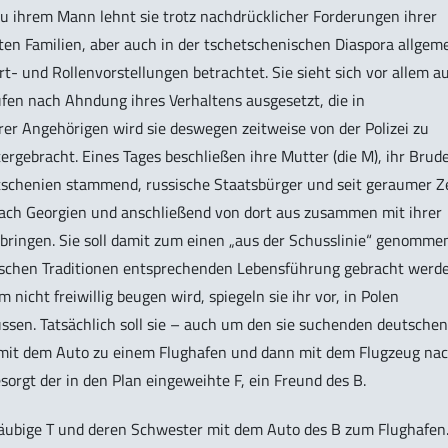
 zu ihrem Mann lehnt sie trotz nachdrücklicher Forderungen ihrer
igten Familien, aber auch in der tschetschenischen Diaspora allgem
- und Rollenvorstellungen betrachtet. Sie sieht sich vor allem a
ufen nach Ahndung ihres Verhaltens ausgesetzt, die in
rer Angehörigen wird sie deswegen zeitweise von der Polizei zu
gebracht. Eines Tages beschließen ihre Mutter (die M), ihr Brud
hetschenien stammend, russische Staatsbürger und seit geraumer Z
t nach Georgien und anschließend von dort aus zusammen mit ihrer
ringen. Sie soll damit zum einen „aus der Schusslinie“ genomme
ischen Traditionen entsprechenden Lebensführung gebracht werde
 nicht freiwillig beugen wird, spiegeln sie ihr vor, in Polen
ssen. Tatsächlich soll sie – auch um den sie suchenden deutschen
 mit dem Auto zu einem Flughafen und dann mit dem Flugzeug na
sorgt der in den Plan eingeweihte F, ein Freund des B.
läubige T und deren Schwester mit dem Auto des B zum Flughafen