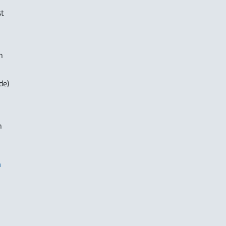
st
n
de)
n
n