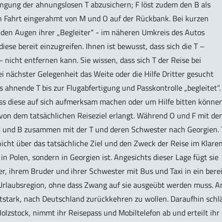
ingung der ahnungslosen T abzusichern; F löst zudem den B als
n Fahrt eingerahmt von M und O auf der Rückbank. Bei kurzen
r den Augen ihrer „Begleiter“ - im näheren Umkreis des Autos
iese bereit einzugreifen. Ihnen ist bewusst, dass sich die T –
 nicht entfernen kann. Sie wissen, dass sich T der Reise bei
 nächster Gelegenheit das Weite oder die Hilfe Dritter gesucht
s ahnende T bis zur Flugabfertigung und Passkontrolle „begleitet“.
ass diese auf sich aufmerksam machen oder um Hilfe bitten könne
 von dem tatsächlichen Reiseziel erlangt. Während O und F mit de
 M und B zusammen mit der T und deren Schwester nach Georgien. 
nicht über das tatsächliche Ziel und den Zweck der Reise im Klaren
in Polen, sondern in Georgien ist. Angesichts dieser Lage fügt sie
ter, ihrem Bruder und ihrer Schwester mit Bus und Taxi in ein bere
 Urlaubsregion, ohne dass Zwang auf sie ausgeübt werden muss. 
autstark, nach Deutschland zurückkehren zu wollen. Daraufhin schl
zstock, nimmt ihr Reisepass und Mobiltelefon ab und erteilt ihr