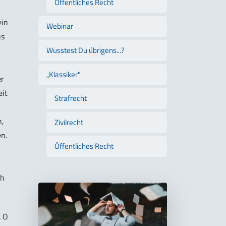
Öffentliches Recht
ein
Webinar
us
Wusstest Du übrigens...?
„Klassiker"
er
eit
Strafrecht
n,
Zivilrecht
n.
Öffentliches Recht
ch
. O