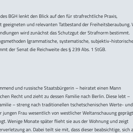
des BGH lenkt den Blick auf den für strafrechtliche Praxis,
t geeigneten und relevanten Tatbestand der Freiheitsberaubung. 
ndlungen wird zunächst das Schutzgut der Strafnorm bestimmt.
gsmethoden (grammatische, systematische, subjektiv-historisch
immt der
Senat
die Reichweite des § 239 Abs. 1 StGB.
tammend und russische Staatsbürgerin – heiratet einen Mann
en Recht und zieht zu dessen Familie nach Berlin. Diese lebt –
amilie – streng nach traditionellen tschetschenischen Werte- und
r jungen Frau wesentlich von westlicher Weltanschauung gepräg
engt. Wenige Monate später flieht sie aus der Wohnung und zeigt
rletzung an. Dabei teilt sie mit, dass dieser beabsichtige, sich