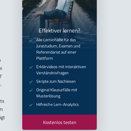
Effektiver lernen?
Alle Lerninhalte für das
Jurastudium, Examen und
Referendariat auf einer
Plattform
n
Erklärvideos mit interaktiven
m
Verständnisfragen
T
Skripte zum Nachlesen
.
Original Klausurfälle mit
Musterlösung
its
Hilfreiche Lern-Analytics
Am
ägt
Kostenlos testen