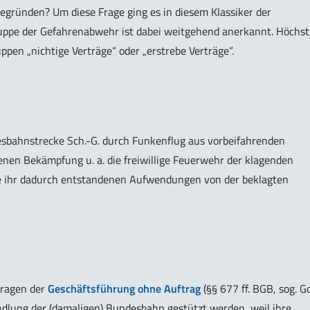
gründen? Um diese Frage ging es in diesem Klassiker der
ruppe der Gefahrenabwehr ist dabei weitgehend anerkannt. Höchst
ppen „nichtige Verträge“ oder „erstrebe Verträge“.
sbahnstrecke Sch.-G. durch Funkenflug aus vorbeifahrenden
nen Bekämpfung u. a. die freiwillige Feuerwehr der klagenden
ie ihr dadurch entstandenen Aufwendungen von der beklagten
Fragen der
Geschäftsführung ohne Auftrag
(§§ 677 ff. BGB, sog. G
ndlung der (damaligen) Bundesbahn gestützt werden, weil ihre