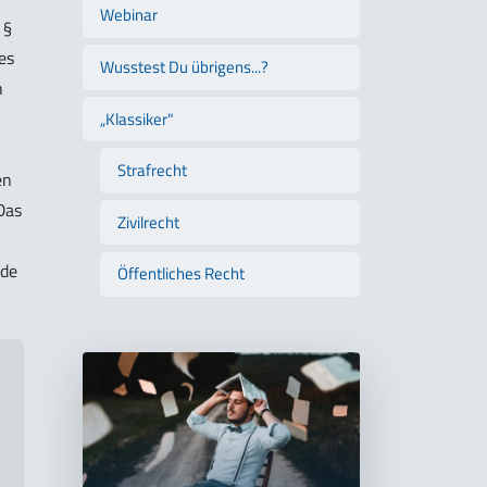
Webinar
 §
es
Wusstest Du übrigens...?
h
„Klassiker"
Strafrecht
en
Das
Zivilrecht
nde
Öffentliches Recht