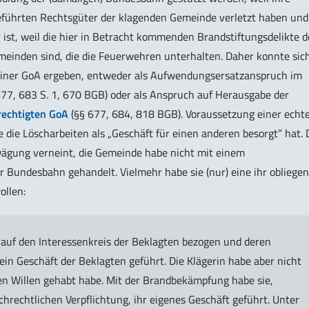
geführten Rechtsgüter der klagenden Gemeinde verletzt haben und
st, weil die hier in Betracht kommenden Brandstiftungsdelikte d
einden sind, die die Feuerwehren unterhalten. Daher konnte sic
einer GoA ergeben, entweder als Aufwendungsersatzanspruch im
77, 683 S. 1, 670 BGB) oder als Anspruch auf Herausgabe der
rechtigten GoA
(§§ 677, 684, 818 BGB). Voraussetzung einer echt
e die Löscharbeiten als „Geschäft für einen anderen besorgt“ hat. 
wägung verneint, die Gemeinde habe nicht mit einem
Bundesbahn gehandelt. Vielmehr habe sie (nur) eine ihr obliege
ollen:
 auf den Interessenkreis der Beklagten bezogen und deren
 ein Geschäft der Beklagten geführt. Die Klägerin habe aber nicht
n Willen gehabt habe. Mit der Brandbekämpfung habe sie,
chrechtlichen Verpflichtung, ihr eigenes Geschäft geführt. Unter