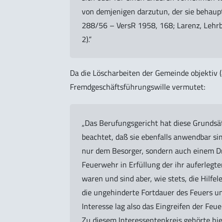
von demjenigen darzutun, der sie behaup
288/56 – VersR 1958, 168; Larenz, Lehrb
2).“
Da die Löscharbeiten der Gemeinde objektiv
Fremdgeschäftsführungswille vermutet:
„Das Berufungsgericht hat diese Grundsä
beachtet, daß sie ebenfalls anwendbar s
nur dem Besorger, sondern auch einem Dri
Feuerwehr in Erfüllung der ihr auferlegte
waren und sind aber, wie stets, die Hilfel
die ungehinderte Fortdauer des Feuers u
Interesse lag also das Eingreifen der F
Zu diesem Interessentenkreis gehörte hi