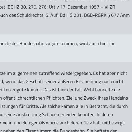
tet (BGHZ 38, 270, 276; Urt v 17. Dezember 1957 – VI ZR
uch des Schuldrechts, 5. Aufl Bd II S 231; BGB-RGRK § 677 Anm
 (auch) der Bundesbahn zugutekommen, wird auch hier ihr
tze im allgemeinen zutreffend wiedergegeben. Es hat aber nicht
ind, wenn das Geschäft seiner äußeren Erscheinung nach nicht
tten zugute kommt. Das ist hier der Fall. Wohl handelte die
n öffentlichrechtlichen Pflichten. Ziel und Zweck ihres Handelns
eistungen für Dritte. Als solche kamen alle in Betracht, die durch
nd seine Ausbreitung Schaden erleiden konnten. In deren
euerwehr, und demgemäß wurde auch deren Geschäft mitbesorgt.
er neben den Eigentümern die Bundesbahn. Sie haftete den