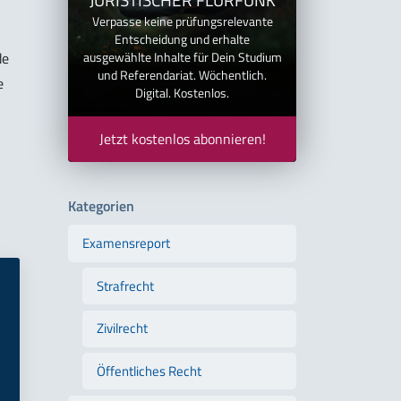
Verpasse keine prüfungsrelevante
Entscheidung und erhalte
de
ausgewählte Inhalte für Dein Studium
und Referendariat. Wöchentlich.
e
Digital. Kostenlos.
Jetzt kostenlos abonnieren!
Kategorien
Examensreport
Strafrecht
Zivilrecht
Öffentliches Recht