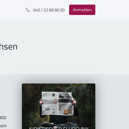
Anmelden
040 / 22 89 80 00
chsen
 900
erem
JURISTISCHER FLURFUNK