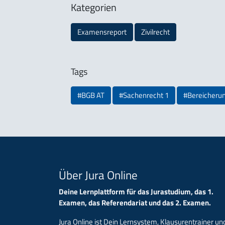
Kategorien
Examensreport
Zivilrecht
Tags
#BGB AT
#Sachenrecht 1
#Bereicheru
Über Jura Online
Deine Lernplattform für das Jurastudium, das 1.
Examen, das Referendariat und das 2. Examen.
Jura Online ist Dein Lernsystem, Klausurentrainer un