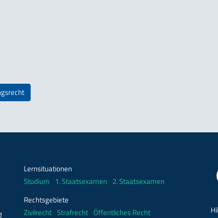
ngsrecht
Lernsituationen
Studium
1. Staatsexamen
2. Staatsexamen
Rechtsgebiete
Hi
Zivilrecht
Strafrecht
Öffentliches Recht
d