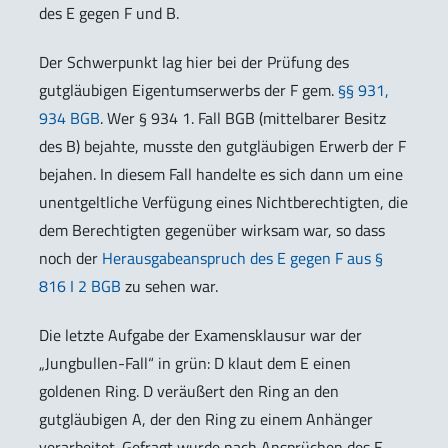
des E gegen F und B.
Der Schwerpunkt lag hier bei der Prüfung des
gutgläubigen Eigentumserwerbs der F gem.
§§ 931,
934 BGB
. Wer § 934 1. Fall BGB (mittelbarer Besitz
des B) bejahte, musste den gutgläubigen Erwerb der F
bejahen. In diesem Fall handelte es sich dann um eine
unentgeltliche Verfügung eines Nichtberechtigten, die
dem Berechtigten gegenüber wirksam war, so dass
noch der
Herausgabeanspruch des E gegen F aus §
816 I 2 BGB
zu sehen war.
Die letzte Aufgabe der Examensklausur war der
„Jungbullen-Fall“ in grün: D klaut dem E einen
goldenen Ring. D veräußert den Ring an den
gutgläubigen A, der den Ring zu einem Anhänger
verarbeitet. Gefragt wurde nach Ansprüchen des E