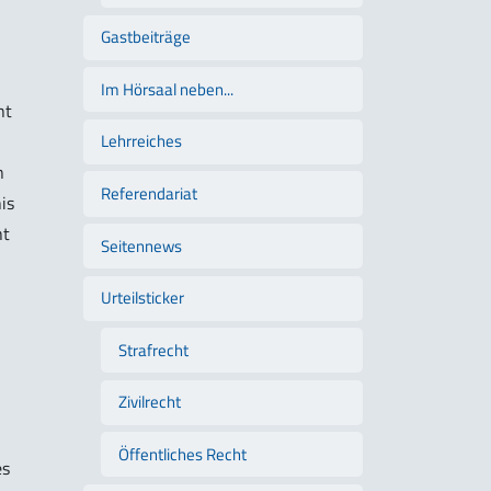
Gastbeiträge
Im Hörsaal neben...
ht
Lehrreiches
n
Referendariat
is
ht
Seitennews
Urteilsticker
Strafrecht
Zivilrecht
Öffentliches Recht
es