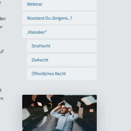
e
Webinar
Wusstest Du übrigens...?
den
ur
„Klassiker"
Strafrecht
uf
Zivilrecht
Öffentliches Recht
t
em