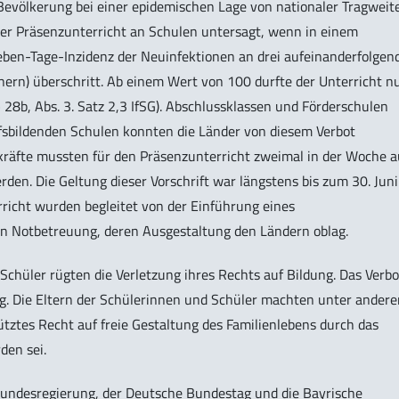
Bevölkerung bei einer epidemischen Lage von nationaler Tragweit
der Präsenzunterricht an Schulen untersagt, wenn in einem
Sieben-Tage-Inzidenz der Neuinfektionen an drei aufeinanderfolgen
ern) überschritt. Ab einem Wert von 100 durfte der Unterricht n
 28b, Abs. 3. Satz 2,3 IfSG). Abschlussklassen und Förderschulen
fsbildenden Schulen konnten die Länder von diesem Verbot
räfte mussten für den Präsenzunterricht zweimal in der Woche a
den. Die Geltung dieser Vorschrift war längstens bis zum 30. Juni
richt wurden begleitet von der Einführung eines
en Notbetreuung, deren Ausgestaltung den Ländern oblag.
hüler rügten die Verletzung ihres Rechts auf Bildung. Das Verbo
ig. Die Eltern der Schülerinnen und Schüler machten unter ander
hütztes Recht auf freie Gestaltung des Familienlebens durch das
den sei.
undesregierung, der Deutsche Bundestag und die Bayrische