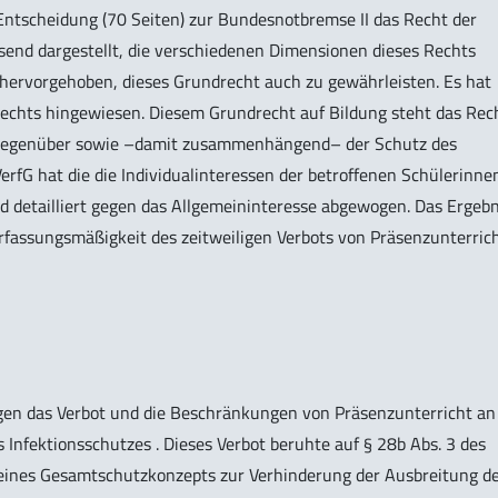
 Entscheidung (70 Seiten) zur Bundesnotbremse II das Recht der
end dargestellt, die verschiedenen Dimensionen dieses Rechts
s hervorgehoben, dieses Grundrecht auch zu gewährleisten. Es hat
 Rechts hingewiesen. Diesem Grundrecht auf Bildung steht das Rec
 gegenüber sowie –damit zusammenhängend– der Schutz des
rfG hat die die Individualinteressen der betroffenen Schülerinne
nd detailliert gegen das Allgemeininteresse abgewogen. Das Ergebn
rfassungsmäßigkeit des zeitweiligen Verbots von Präsenzunterric
gen das Verbot und die Beschränkungen von Präsenzunterricht an
nfektionsschutzes . Dieses Verbot beruhte auf § 28b Abs. 3 des
l eines Gesamtschutzkonzepts zur Verhinderung der Ausbreitung d