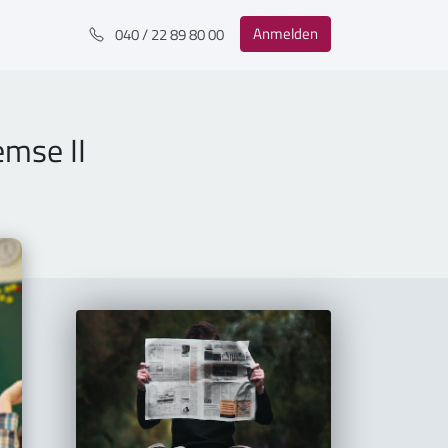
Anmelden
040 / 22 89 80 00
emse II