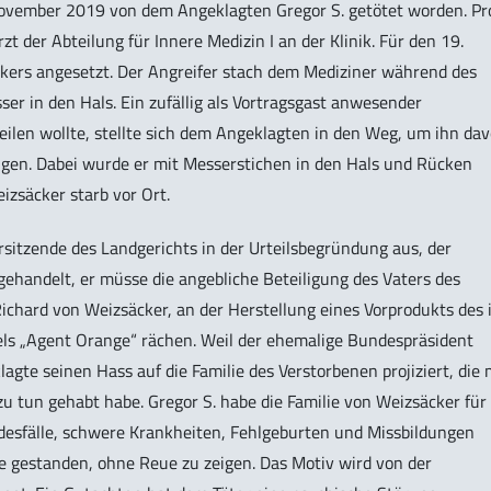
November 2019 von dem Angeklagten Gregor S. getötet worden. Pro
zt der Abteilung für Innere Medizin I an der Klinik. Für den 19.
ers angesetzt. Der Angreifer stach dem Mediziner während des
ser in den Hals. Ein zufällig als Vortragsgast anwesender
 eilen wollte, stellte sich dem Angeklagten in den Weg, um ihn da
ügen. Dabei wurde er mit Messerstichen in den Hals und Rücken
eizsäcker starb vor Ort.
rsitzende des Landgerichts in der Urteilsbegründung aus, der
gehandelt, er müsse die angebliche Beteiligung des Vaters des
chard von Weizsäcker, an der Herstellung eines Vorprodukts des 
ls „Agent Orange“ rächen. Weil der ehemalige Bundespräsident
agte seinen Hass auf die Familie des Verstorbenen projiziert, die 
u tun gehabt habe. Gregor S. habe die Familie von Weizsäcker für 
desfälle, schwere Krankheiten, Fehlgeburten und Missbildungen
e gestanden, ohne Reue zu zeigen. Das Motiv wird von der