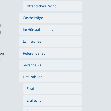
Öffentliches Recht
Gastbeiträge
des
Im Hörsaal neben...
at
t
Lehrreiches
Referendariat
gen
n
Seitennews
Urteilsticker
Strafrecht
Zivilrecht