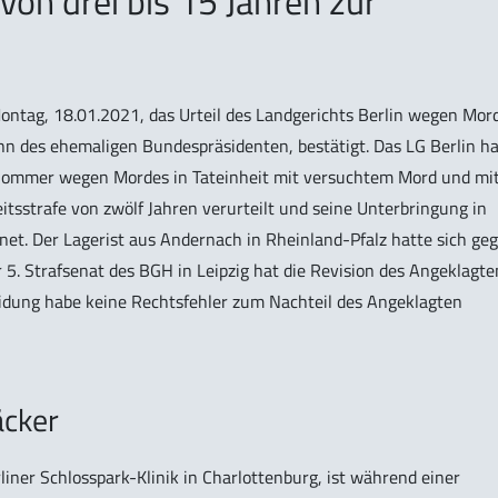
von drei bis 15 Jahren zur
ontag, 18.01.2021, das Urteil des Landgerichts Berlin wegen Mor
Sohn des ehemaligen Bundespräsidenten, bestätigt. Das LG Berlin h
Sommer wegen Mordes in Tateinheit mit versuchtem Mord und mi
eitsstrafe von zwölf Jahren verurteilt und seine Unterbringung in
et. Der Lagerist aus Andernach in Rheinland-Pfalz hatte sich ge
 5. Strafsenat des BGH in Leipzig hat die Revision des Angeklagte
idung habe keine Rechtsfehler zum Nachteil des Angeklagten
äcker
erliner Schlosspark-Klinik in Charlottenburg, ist während einer