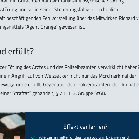
net. Ein Gutachten hat dem Täter eine psychische Störung
sstörung und sei in seiner Steuerungsfähigkeit erheblich
aft beschäftigenden Fehlvorstellung über das Mitwirken Richard 
ungsmittels “Agent Orange” gewesen ist.
 erfüllt?
er Tötung des Arztes und des Polizeibeamten verwirklicht haben
einem Angriff auf von Weizsäcker nicht nur das Mordmerkmal der
Beweggründe erfüllt. Gegenüber dem Polizeibeamten, der ihn habe
einer Straftat” gehandelt, § 211 II 3. Gruppe StGB.
Effektiver lernen?
Alle Lerninhalte für das Jurastudium, Examen und