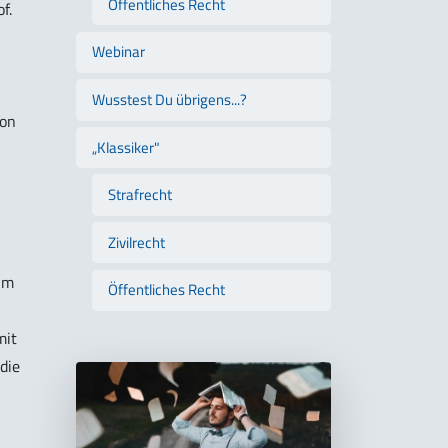
Öffentliches Recht
f.
Webinar
Wusstest Du übrigens...?
von
„Klassiker"
Strafrecht
Zivilrecht
im
Öffentliches Recht
mit
die