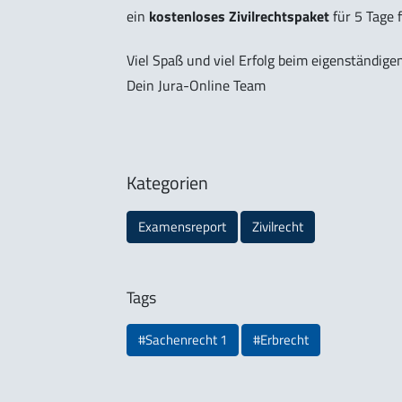
ein
kostenloses Zivilrechtspaket
für 5 Tage f
Viel Spaß und viel Erfolg beim eigenständige
Dein Jura-Online Team
Kategorien
Examensreport
Zivilrecht
Tags
#Sachenrecht 1
#Erbrecht