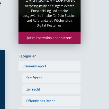
,
Verpasse keine prüfungsrelevante
Entscheidung und erhalte
ausgewählte Inhalte für Dein Studium
und Referendariat. Wöchentlich.
Digital. Kostenlos.
Jetzt kostenlos abonnieren!
Kategorien
Examensreport
Strafrecht
Zivilrecht
Öffentliches Recht