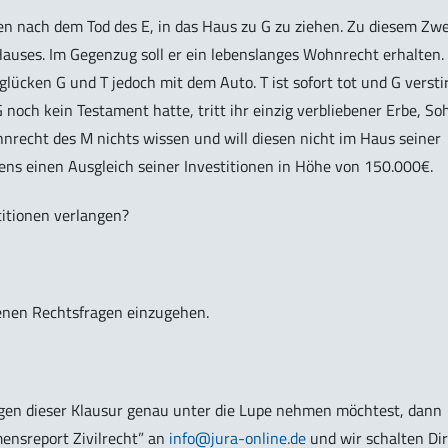
n nach dem Tod des E, in das Haus zu G zu ziehen. Zu diesem Zw
Hauses. Im Gegenzug soll er ein lebenslanges Wohnrecht erhalten.
ücken G und T jedoch mit dem Auto. T ist sofort tot und G versti
 noch kein Testament hatte, tritt ihr einzig verbliebener Erbe, So
nrecht des M nichts wissen und will diesen nicht im Haus seiner
ns einen Ausgleich seiner Investitionen in Höhe von 150.000€.
itionen verlangen?
rfenen Rechtsfragen einzugehen.
en dieser Klausur genau unter die Lupe nehmen möchtest, dann
ensreport Zivilrecht”
an
info@jura-online.de
und wir schalten Dir