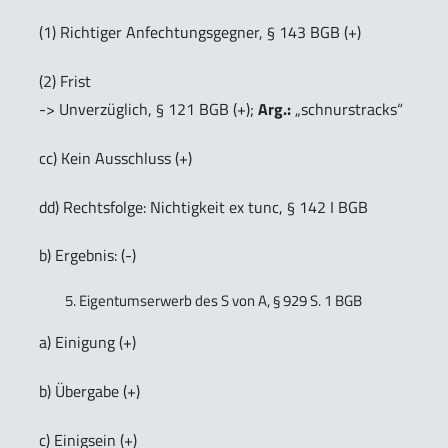
(1) Richtiger Anfechtungsgegner, § 143 BGB (+)
(2) Frist
-> Unverzüglich, § 121 BGB (+);
Arg.:
„schnurstracks“
cc) Kein Ausschluss (+)
dd) Rechtsfolge: Nichtigkeit ex tunc, § 142 I BGB
b) Ergebnis: (-)
Eigentumserwerb des S von A, § 929 S. 1 BGB
a) Einigung (+)
b) Übergabe (+)
c) Einigsein (+)