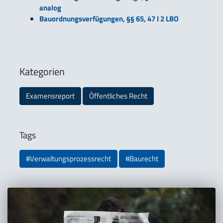
analog
Bauordnungsverfügungen, §§ 65, 47 I 2 LBO
Kategorien
Examensreport
Öffentliches Recht
Tags
#Verwaltungsprozessrecht
#Baurecht